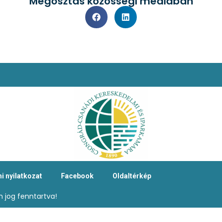
Megosztás közösségi médiában
i nyilatkozat
Facebook
Oldaltérkép
 jog fenntartva!