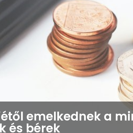
1-jétől emelkednek a m
ok és bérek