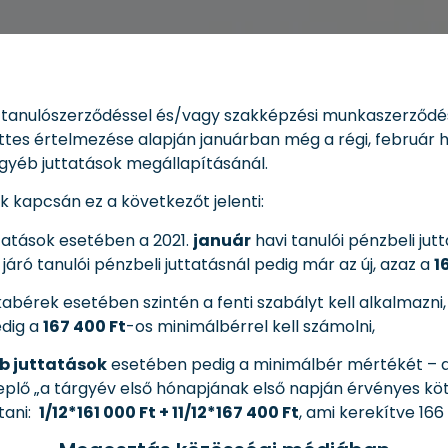
, tanulószerződéssel és/vagy szakképzési munkaszerződé
üttes értelmezése alapján januárban még a régi, február h
egyéb juttatások megállapításánál.
 kapcsán ez a következőt jelenti:
ttatások esetében a 2021.
január
havi tanulói pénzbeli jut
járó tanulói pénzbeli juttatásnál pedig már az új, azaz a
1
bérek esetében szintén a fenti szabályt kell alkalmazni,
dig a
167 400 Ft
-os minimálbérrel kell számolni,
b juttatások
esetében pedig a minimálbér mértékét – a
eplő „a tárgyév első hónapjának első napján érvényes kö
tani:
1/12*161 000 Ft + 11/12*167 400 Ft
, ami kerekítve 166