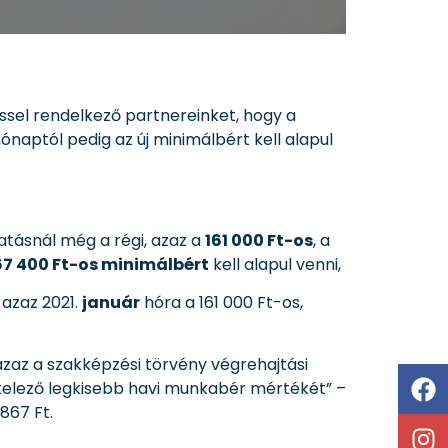
ssel rendelkező partnereinket, hogy a
ónaptól pedig az új minimálbért kell alapul
tatásnál még a régi, azaz a
161 000 Ft-os
, a
67 400 Ft-os minimálbért
kell alapul venni,
 azaz 2021.
január
hóra a 161 000 Ft-os,
zaz a szakképzési törvény végrehajtási
telező legkisebb havi munkabér mértékét” –
 867 Ft.