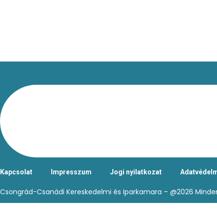
Kapcsolat
Impresszum
Jogi nyilatkozat
Adatvédelm
Csongrád-Csanádi Kereskedelmi és Iparkamara – @2026 Minden