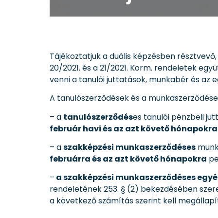
Tájékoztatjuk a duális képzésben résztvevő
20/2021. és a 21/2021. Korm. rendeletek egy
venni a tanulói juttatások, munkabér és az 
A tanulószerződések és a munkaszerződések
– a
tanulószerződés
es tanulói pénzbeli ju
február havi és az azt követő hónapokra
– a
szakképzési munkaszerződéses
munka
februárra és az azt követő hónapokra
pe
–
a szakképzési munkaszerződéses egyé
rendeletének 253. § (2) bekezdésében szer
a következő számítás szerint kell megállapí