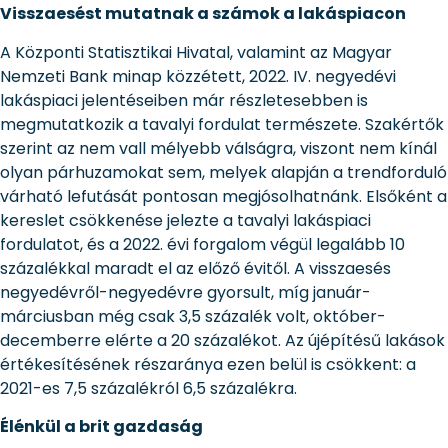
Visszaesést mutatnak a számok a lakáspiacon
A Központi Statisztikai Hivatal, valamint az Magyar
Nemzeti Bank minap közzétett, 2022. IV. negyedévi
lakáspiaci jelentéseiben már részletesebben is
megmutatkozik a tavalyi fordulat természete. Szakértők
szerint az nem vall mélyebb válságra, viszont nem kínál
olyan párhuzamokat sem, melyek alapján a trendforduló
várható lefutását pontosan megjósolhatnánk. Elsőként a
kereslet csökkenése jelezte a tavalyi lakáspiaci
fordulatot, és a 2022. évi forgalom végül legalább 10
százalékkal maradt el az előző évitől. A visszaesés
negyedévről-negyedévre gyorsult, míg január-
márciusban még csak 3,5 százalék volt, október-
decemberre elérte a 20 százalékot. Az újépítésű lakások
értékesítésének részaránya ezen belül is csökkent: a
2021-es 7,5 százalékról 6,5 százalékra.
Élénkül a brit gazdaság