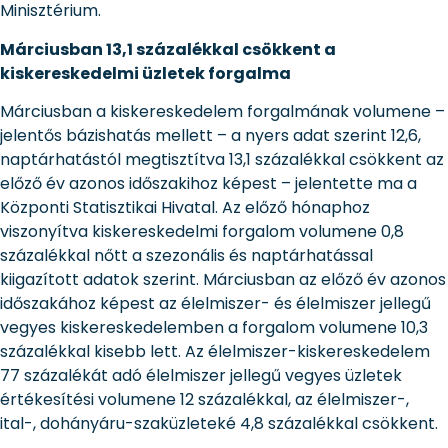
Minisztérium.
Márciusban 13,1 százalékkal csökkent a
kiskereskedelmi üzletek forgalma
Márciusban a kiskereskedelem forgalmának volumene –
jelentős bázishatás mellett – a nyers adat szerint 12,6,
naptárhatástól megtisztítva 13,1 százalékkal csökkent az
előző év azonos időszakihoz képest – jelentette ma a
Központi Statisztikai Hivatal. Az előző hónaphoz
viszonyítva kiskereskedelmi forgalom volumene 0,8
százalékkal nőtt a szezonális és naptárhatással
kiigazított adatok szerint. Márciusban az előző év azonos
időszakához képest az élelmiszer- és élelmiszer jellegű
vegyes kiskereskedelemben a forgalom volumene 10,3
százalékkal kisebb lett. Az élelmiszer-kiskereskedelem
77 százalékát adó élelmiszer jellegű vegyes üzletek
értékesítési volumene 12 százalékkal, az élelmiszer-,
ital-, dohányáru-szaküzleteké 4,8 százalékkal csökkent.