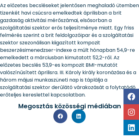
Az előzetes becsléseket jelentősen meghaladó ütemben
tizenkét havi csúcsra emelkedtek áprilisban a brit
gazdaság aktivitási mérőszámai, elsősorban a
szolgáltatási szektor erős teljesítménye miatt. Egy friss
felmérés szerint a brit feldolgozóipar és a szolgáltatási
szektor szezonálisan kiigazított kompozit
beszerzésimenedzser-indexe a múlt hónapban 54,9-re
emelkedett a márciusban kimutatott 52,2-ről. Az
előzetes becslés 53,9-es kompozit BMI-mutatót
valószínűsített áprilisra. III. Károly király koronázása és a
három májusi munkaszüneti nap is táplálja a
szolgáltatási szektor derűlátó várakozását a folytatódó
erőteljes kereslettel kapcsolatban.
Megosztás közösségi médiában