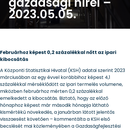
gazdasági hírei –
2023.05.05.
Februárhoz képest 0,2 százalékkal nőtt az ipari
kibocsátás
A Központi Statisztikai Hivatal (KSH) adatai szerint 2023
márciusában az egy évvel korábbihoz képest 4,1
százalékkal mérséklődött az ipari termelés volumene,
miközben februárhoz mérten 0,2 százalékkal
emelkedett a kibocsátás. Biztató, hogy az előző
hónaphoz képest már második hónapja látható
kismértékű növekedés, a januárban látott jelentős
visszaesést követően – kommentálta a KSH első
becslését mai közleményében a Gazdaságfejlesztési