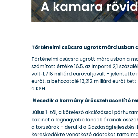
A kamara rövid 
Történelmi csúcsra ugrott márciusban
Történelmi csúcsra ugrott márciusban a m
számított értéke 16,5, az importé 2,1 százal
volt, 1,718 milliárd euróval javult – jelentett
eurót, a behozatalé 13,212 milliárd eurót tet
a KSH.
Élesedik a kormány árösszehasonlító r
Július 1-től, a kötelező akciózással párhuza
kabinet a legnagyobb láncok árainak összeh
a törzsárak – derül ki a Gazdaságfejlesztés
kereskedőkre vonatkozó adatokat tartalmaz 