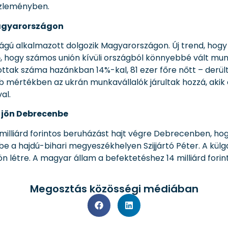
közleményben.
Magyarországon
ságú alkalmazott dolgozik Magyarországon. Új trend, hogy
 hogy számos unión kívüli országból könnyebbé vált mun
tak száma hazánkban 14%-kal, 81 ezer főre nőtt – derült k
mértékben az ukrán munkavállalók járultak hozzá, akik e
al.
 jön Debrecenbe
milliárd forintos beruházást hajt végre Debrecenben, ho
 be a hajdú-bihari megyeszékhelyen Szijjártó Péter. A kül
n létre. A magyar állam a befektetéshez 14 milliárd fori
Megosztás közösségi médiában