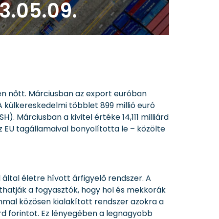
3.05.09.
n nőtt. Márciusban az export euróban
A külkereskedelmi többlet 899 millió euró
SH). Márciusban a kivitel értéke 14,111 milliárd
az EU tagállamaival bonyolította le – közölte
ltal életre hívott árfigyelő rendszer. A
thatják a fogyasztók, hogy hol és mekkorák
ummal közösen kialakított rendszer azokra a
rd forintot. Ez lényegében a legnagyobb