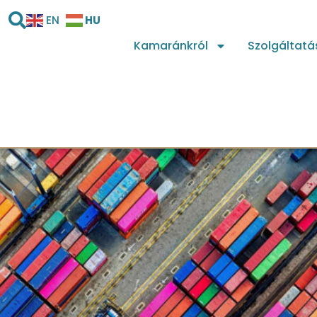
HU
EN
Kamaránkról
Szolgáltatá