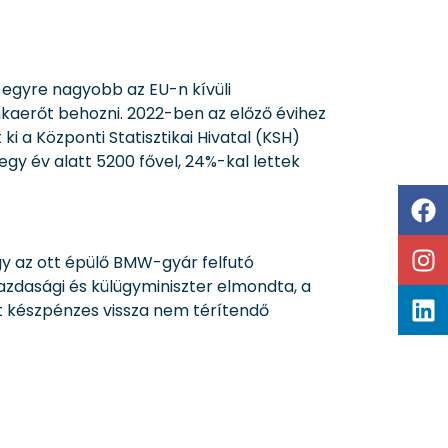
 egyre nagyobb az EU-n kívüli
kaerőt behozni. 2022-ben az előző évihez
i a Központi Statisztikai Hivatal (KSH)
gy év alatt 5200 fővel, 24%-kal lettek
gy az ott épülő BMW-gyár felfutó
gazdasági és külügyminiszter elmondta, a
nt készpénzes vissza nem térítendő