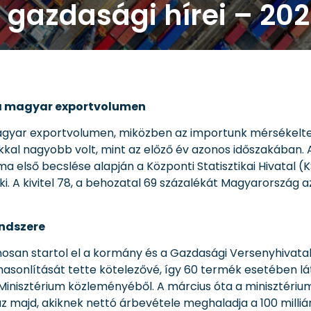
gazdasági hírei – 202
 a magyar exportvolumen
agyar exportvolumen, miközben az importunk mérsékelte
ékkal nagyobb volt, mint az előző év azonos időszakában. 
e ma első becslése alapján a Központi Statisztikai Hivatal (K
t ki. A kivitel 78, a behozatal 69 százalékát Magyarország 
endszere
mosan startol el a kormány és a Gazdasági Versenyhivatal á
asonlítását tette kötelezővé, így 60 termék esetében lá
i Minisztérium közleményéből. A március óta a minisztéri
majd, akiknek nettó árbevétele meghaladja a 100 milliá