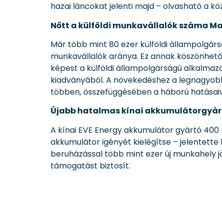
hazai láncokat jelenti majd – olvasható a 
Nőtt a külföldi munkavállalók száma 
Már több mint 80 ezer külföldi állampolgár
munkavállalók aránya. Ez annak köszönhető,
képest a külföldi állampolgárságú alkalmazot
kiadványából. A növekedéshez a legnagyobb 
többen, összefüggésében a háború hatásaiv
Újabb hatalmas kínai akkumulátorgyár
A kínai EVE Energy akkumulátor gyártó 400 
akkumulátor igényét kielégítse – jelentette
beruházással több mint ezer új munkahely jö
támogatást biztosít.