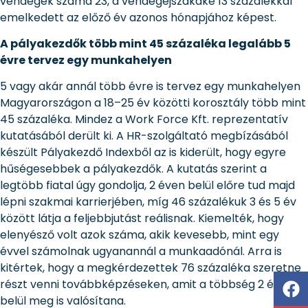
vendégek száma 23, a vendégéjszakáké 13 százalékkal
emelkedett az előző év azonos hónapjához képest.
A pályakezdők több mint 45 százaléka legalább 5
évre tervez egy munkahelyen
5 vagy akár annál több évre is tervez egy munkahelyen
Magyarországon a 18–25 év közötti korosztály több mint
45 százaléka. Mindez a Work Force Kft. reprezentatív
kutatásából derült ki. A HR-szolgáltató megbízásából
készült Pályakezdő Indexből az is kiderült, hogy egyre
hűségesebbek a pályakezdők. A kutatás szerint a
legtöbb fiatal úgy gondolja, 2 éven belül előre tud majd
lépni szakmai karrierjében, míg 46 százalékuk 3 és 5 év
között látja a feljebbjutást reálisnak. Kiemelték, hogy
elenyésző volt azok száma, akik kevesebb, mint egy
évvel számolnak ugyanannál a munkaadónál. Arra is
kitértek, hogy a megkérdezettek 76 százaléka szeretne
részt venni továbbképzéseken, amit a többség 2 éven
belül meg is valósítana.