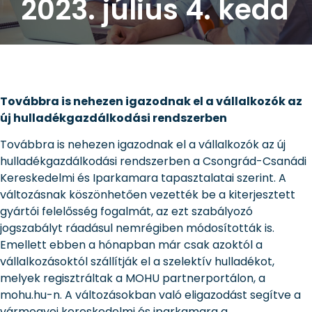
2023. július 4. kedd
Továbbra is nehezen igazodnak el a vállalkozók az
új hulladékgazdálkodási rendszerben
Továbbra is nehezen igazodnak el a vállalkozók az új
hulladékgazdálkodási rendszerben a Csongrád-Csanádi
Kereskedelmi és Iparkamara tapasztalatai szerint. A
változásnak köszönhetően vezették be a kiterjesztett
gyártói felelősség fogalmát, az ezt szabályozó
jogszabályt ráadásul nemrégiben módosították is.
Emellett ebben a hónapban már csak azoktól a
vállalkozásoktól szállítják el a szelektív hulladékot,
melyek regisztráltak a MOHU partnerportálon, a
mohu.hu-n. A változásokban való eligazodást segítve a
vármegyei kereskedelmi és iparkamara a