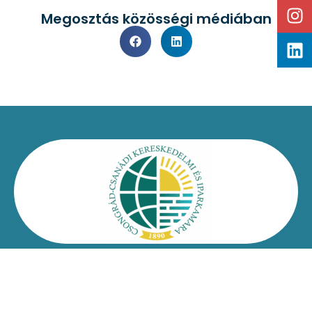
Megosztás közösségi médiában
Kapcsolat
Impresszum
Jogi nyilatkozat
Adatvédelmi nyilatkozat
Facebook
Oldaltérkép
Csongrád-Csanádi Kereskedelmi és Iparkamara – @2026
Minden jog fenntartva!