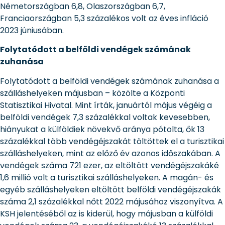
Németországban 6,8, Olaszországban 6,7,
Franciaországban 5,3 százalékos volt az éves infláció
2023 júniusában.
Folytatódott a belföldi vendégek számának
zuhanása
Folytatódott a belföldi vendégek számának zuhanása a
szálláshelyeken májusban – közölte a Központi
Statisztikai Hivatal. Mint írták, januártól május végéig a
belföldi vendégek 7,3 százalékkal voltak kevesebben,
hiányukat a külföldiek növekvő aránya pótolta, ők 13
százalékkal több vendégéjszakát töltöttek el a turisztikai
szálláshelyeken, mint az előző év azonos időszakában. A
vendégek száma 721 ezer, az eltöltött vendégéjszakáké
1,6 millió volt a turisztikai szálláshelyeken. A magán- és
egyéb szálláshelyeken eltöltött belföldi vendégéjszakák
száma 2,1 százalékkal nőtt 2022 májusához viszonyítva. A
KSH jelentéséből az is kiderül, hogy májusban a külföldi