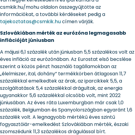
csmkik.hu/mohu oldalon összegyűjtötte az
információkat, a további kérdéseket pedig a
tajekoztatas@csmkik.hu
címen várják.
Szlovákiában mérték az eurózóna legmagasabb
inflációját júniusban
A májusi 6,1 százalék után júniusban 5,5 százalékos volt az
éves infláció az eurózónában. Az Eurostat első becslése
szerint a közös pénzt használó tagállamokban az
„élelmiszer, ital, dohány” termékkörben átlagosan 11,7
százalékkal emelkedtek az árak, az iparcikkek 5,5, a
szolgáltatások 5,4 százalékkal drágultak, az energia
ugyanakkor 5,6 százalékkal olcsóbb volt, mint 2022
júniusában. Az éves ráta Luxemburgban már csak 1,0
százalék, Belgiumban és Spanyolországban egyaránt 1,6
százalék volt. A legnagyobb mértékű éves szintű
fogyasztóiár-emelkedést Szlovákiában mérték, északi
szomszédunk 11,3 százalékos drágulással bírt.