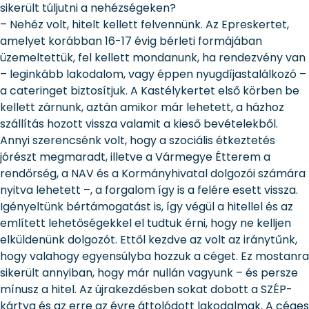
sikerült túljutni a nehézségeken?
– Nehéz volt, hitelt kellett felvennünk. Az Epreskertet,
amelyet korábban 16-17 évig bérleti formájában
üzemeltettük, fel kellett mondanunk, ha rendezvény van
– leginkább lakodalom, vagy éppen nyugdíjastalálkozó –
a cateringet biztosítjuk. A Kastélykertet első körben be
kellett zárnunk, aztán amikor már lehetett, a házhoz
szállítás hozott vissza valamit a kieső bevételekből.
Annyi szerencsénk volt, hogy a szociális étkeztetés
jórészt megmaradt, illetve a Vármegye Étterem a
rendőrség, a NAV és a Kormányhivatal dolgozói számára
nyitva lehetett –, a forgalom így is a felére esett vissza.
Igényeltünk bértámogatást is, így végül a hitellel és az
említett lehetőségekkel el tudtuk érni, hogy ne kelljen
elküldenünk dolgozót. Ettől kezdve az volt az iránytűnk,
hogy valahogy egyensúlyba hozzuk a céget. Ez mostanra
sikerült annyiban, hogy már nullán vagyunk – és persze
mínusz a hitel. Az újrakezdésben sokat dobott a SZÉP-
kártya és az erre az évre áttolódott lakodalmak. A céges