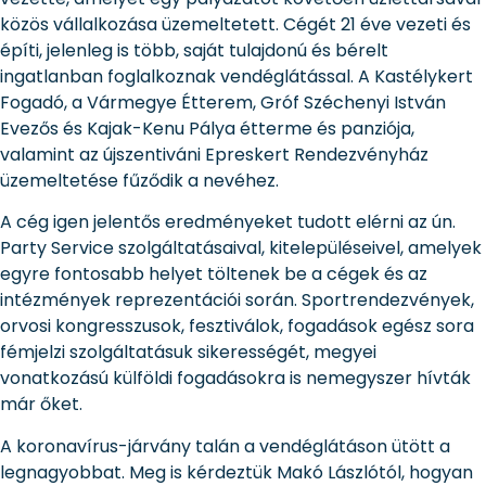
közös vállalkozása üzemeltetett. Cégét 21 éve vezeti és
építi, jelenleg is több, saját tulajdonú és bérelt
ingatlanban foglalkoznak vendéglátással. A Kastélykert
Fogadó, a Vármegye Étterem, Gróf Széchenyi István
Evezős és Kajak-Kenu Pálya étterme és panziója,
valamint az újszentiváni Epreskert Rendezvényház
üzemeltetése fűződik a nevéhez.
A cég igen jelentős eredményeket tudott elérni az ún.
Party Service szolgáltatásaival, kitelepüléseivel, amelyek
egyre fontosabb helyet töltenek be a cégek és az
intézmények reprezentációi során. Sportrendezvények,
orvosi kongresszusok, fesztiválok, fogadások egész sora
fémjelzi szolgáltatásuk sikerességét, megyei
vonatkozású külföldi fogadásokra is nemegyszer hívták
már őket.
A koronavírus-járvány talán a vendéglátáson ütött a
legnagyobbat. Meg is kérdeztük Makó Lászlótól, hogyan