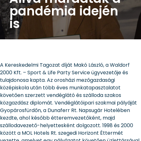
pandémia idején
is
A Kereskedelmi Tagozat díját Makó László, a Waldorf
2000 Kft. – Sport & Life Party Service ügyvezetője és
tulajdonosa kapta. Az orosházi mezőgazdasági
középiskola után több éves munkatapasztalatot
követően szerzett vendéglátó és szálloda szakos
közgazdász diplomát. Vendéglátóipari szakmai pályáját
Gyopárosfürdőn, a Dunaferr Rt. Napsugár Hotelében
kezdte, ahol később étteremvezetőként, majd
szállodavezető-helyettesként dolgozott. 1998 és 2000
között a MOL Hotels Rt. szegedi Horizont Éttermét
vezette, amelyet egy pályázatot követően üzlettársával