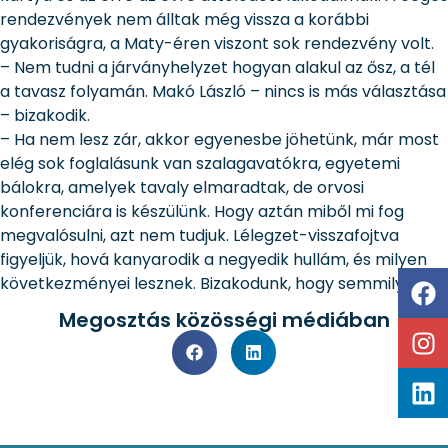
rendezvények nem álltak még vissza a korábbi
gyakoriságra, a Maty-éren viszont sok rendezvény volt.
– Nem tudni a járványhelyzet hogyan alakul az ősz, a tél
a tavasz folyamán. Makó László – nincs is más választása
– bizakodik.
– Ha nem lesz zár, akkor egyenesbe jöhetünk, már most
elég sok foglalásunk van szalagavatókra, egyetemi
bálokra, amelyek tavaly elmaradtak, de orvosi
konferenciára is készülünk. Hogy aztán miből mi fog
megvalósulni, azt nem tudjuk. Lélegzet-visszafojtva
figyeljük, hová kanyarodik a negyedik hullám, és milyen
következményei lesznek. Bizakodunk, hogy semmilyen.
Megosztás közösségi médiában