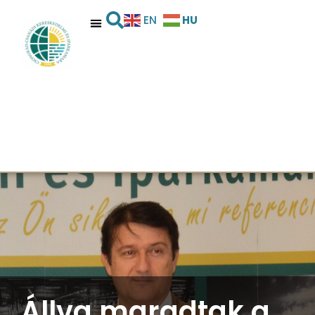
HU
EN
Állva maradtak a