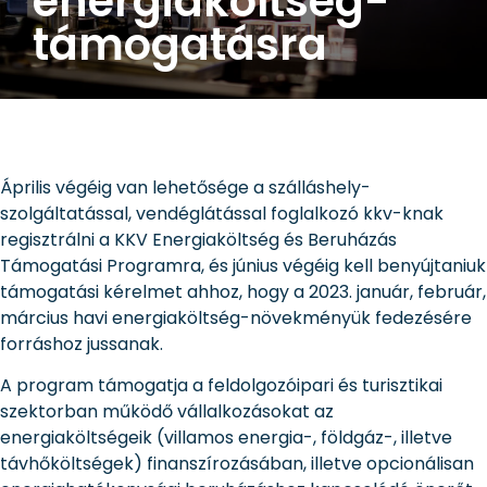
energiaköltség-
támogatásra
Április végéig van lehetősége a szálláshely-
szolgáltatással, vendéglátással foglalkozó kkv-knak
regisztrálni a KKV Energiaköltség és Beruházás
Támogatási Programra, és június végéig kell benyújtaniuk
támogatási kérelmet ahhoz, hogy a 2023. január, február,
március havi energiaköltség-növekményük fedezésére
forráshoz jussanak.
A program támogatja a feldolgozóipari és turisztikai
szektorban működő vállalkozásokat az
energiaköltségeik (villamos energia-, földgáz-, illetve
távhőköltségek) finanszírozásában, illetve opcionálisan