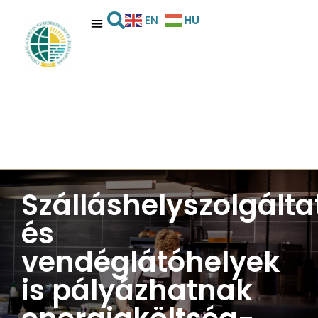
HU
EN
Szálláshelyszolgálta
és
vendéglátóhelyek
is pályázhatnak