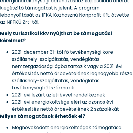
energiahatékonysági beruházáshoz kapcsolódó önerőt
kiegészítő támogatást is jelent. A program
lebonyolítását az IFKA Közhasznú Nonprofit Kft. átvette
az NFFKÜ Zrt-től.
Mely turisztikai kkv nyújthat be támogatási
kérelmet?
2021. december 31-től fő tevékenységi köre
szálláshely-szolgáltatás, vendéglátás
nemzetgazdasági ágba tartozik vagy a 2021. évi
értékesítés nettó árbevételének legnagyobb része
szálláshely-szolgáltatás, vendéglátás
tevékenységből származik
2021. évi lezárt üzleti évvel rendelkeznek
2021. évi energiaköltsége eléri az azonos évi
értékesítés nettó árbevételének 2 százalékát
Milyen támogatások érhetőek el?
Megnövekedett energiaköltségek támogatása