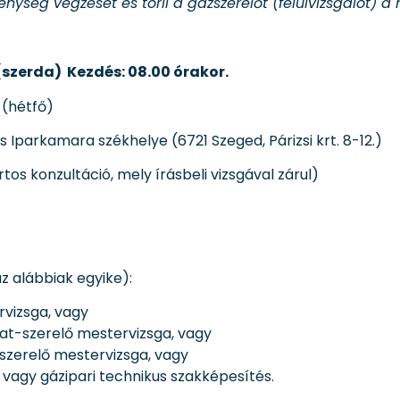
nység végzését és törli a gázszerelőt (felülvizsgálót) a 
 (szerda) Kezdés: 08.00 órakor.
 (hétfő)
parkamara székhelye (6721 Szeged, Párizsi krt. 8-12.)
tos konzultáció, mely írásbeli vizsgával zárul)
az alábbiak egyike):
vizsga, vagy
t-szerelő mestervizsga, vagy
szerelő mestervizsga, vagy
vagy gázipari technikus szakképesítés.