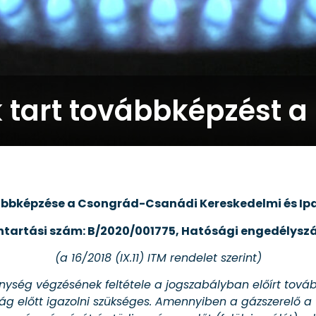
 tart továbbképzést 
vábbképzése a
Csongrád-Csanádi Kereskedelmi és Ip
ántartási szám: B/2020/001775, Hatósági engedélysz
(a 16/2018 (IX.11) ITM rendelet szerint)
nység végzésének feltétele a jogszabályban előírt tová
g előtt igazolni szükséges. Amennyiben a gázszerelő a