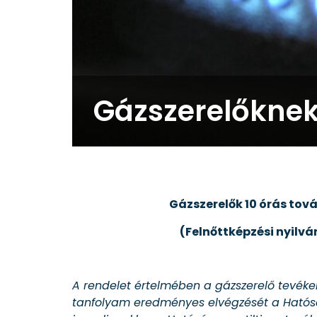
Gázszerelőknek
Gázszerelők 10 órás to
(Felnőttképzési nyilv
A rendelet értelmében a gázszerelő tevéke
tanfolyam eredményes elvégzését a Hatósá