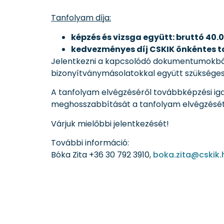
Tanfolyam díja:
képzés és vizsga együtt: bruttó 40.
kedvezményes díj CSKIK önkéntes ta
Jelentkezni a kapcsolódó dokumentumokból le
bizonyítványmásolatokkal együtt szüksége
A tanfolyam elvégzéséről továbbképzési igaz
meghosszabbítását a tanfolyam elvégzését 
Várjuk mielőbbi jelentkezését!
További információ:
Bóka Zita +36 30 792 3910,
boka.zita@cskik.