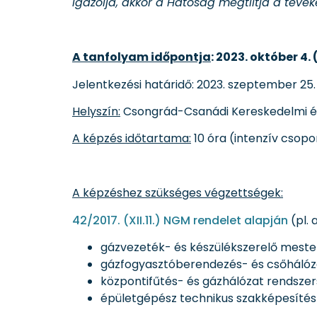
igazolja, akkor a Hatóság megtiltja a tevéke
A tanfolyam időpontja
: 2023. október 4.
Jelentkezési határidő: 2023. szeptember 25.
Helyszín:
Csongrád-Csanádi Kereskedelmi és I
A képzés időtartama:
10 óra (intenzív csopor
A képzéshez szükséges végzettségek:
42/2017. (XII.11.) NGM rendelet alapján
(pl. 
gázvezeték- és készülékszerelő mester
gázfogyasztóberendezés- és csőhálóza
központifűtés- és gázhálózat rendszer
épületgépész technikus szakképesítés 