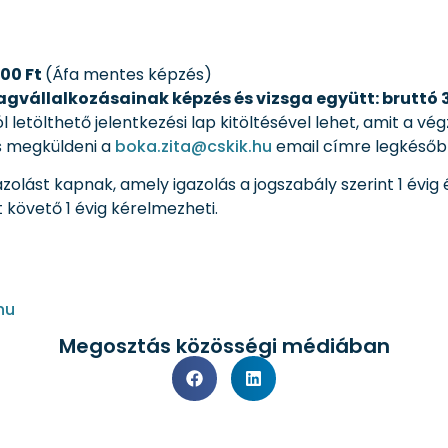
000 Ft
(Áfa mentes képzés)
gvállalkozásainak képzés és vizsga együtt: bruttó 
tölthető jelentkezési lap kitöltésével lehet, amit a vég
s megküldeni a
boka.zita@cskik.hu
email címre legkésőb
olást kapnak, amely igazolás a jogszabály szerint 1 évig
követő 1 évig kérelmezheti.
hu
Megosztás közösségi médiában