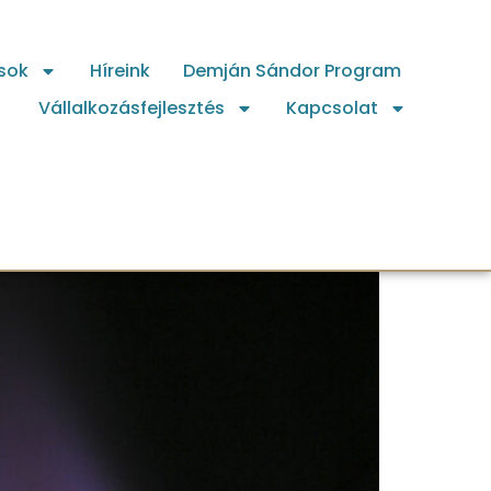
sok
Híreink
Demján Sándor Program
Vállalkozásfejlesztés
Kapcsolat