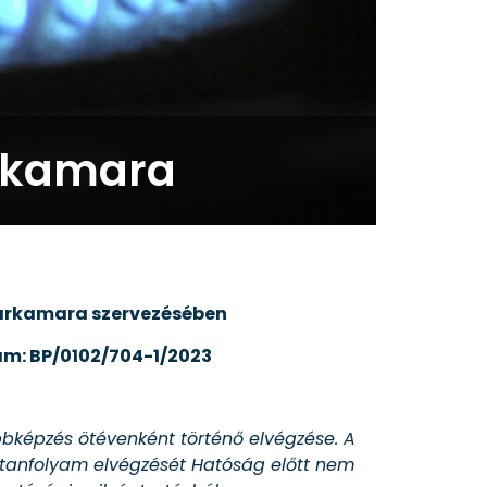
a kamara
arkamara szervezésében
ám: BP/0102/704-1/2023
bbképzés ötévenként történő elvégzése. A
 tanfolyam elvégzését Hatóság előtt nem