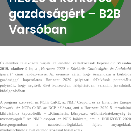
gazdaságért – B2B
Varsóban
Üzletember találkozóra várják az érdeklő vállalkozások képviselőit
Varsóba
2019. október 9-én
, a
„Horizont 2020 a Körkörös Gazdaságért, és Átalakul
Iparért”
című rendezvényre. Az esemény célja, hogy összehozza a körkörös
gazdasággal kapcsolatos Horizont 2020 pályázati felhívások potenciális
pályázóit, hogy segítsék őket konzorcium felépítésében, valamint javaslataik
kidolgozásában.
A program szervezői az NCPs CaRE, az NMP Csoport, és az Enterprise Europe
Network. Az NCPs CaRE az NCP hálózata, ami a Horizont 2020 5. társadalmi
kihívásához kapcsolódik – „Klímahatás, környezet, erőforrás-hatékonyság és
nyersanyagok.” Az NMP csoport az NCK hálózata, ami a HORIZONT 2020
keretprogramban a nanotechnológiákkal, fejlett anyagokkal,
gyártástechnológiával és feldolgozással foglalkozik.