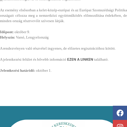
Az esemény elsősorban a kelet-közép-európai és az Európai Szomszédsági Politika
országait célozza meg a nemzetközi együttműködés előmozdítása érdekében, de
minden ország résztvevőit szívesen látják.
Időpont:
október 9.
Helyszín:
Varsó, Lengyelország
A rendezvényen való részvétel ingyenes, de előzetes regisztrációhoz kötött.
EZEN A LINKEN
A jelentkezési felület és bővebb információ
található.
Jelentkezési határidő:
október 1.