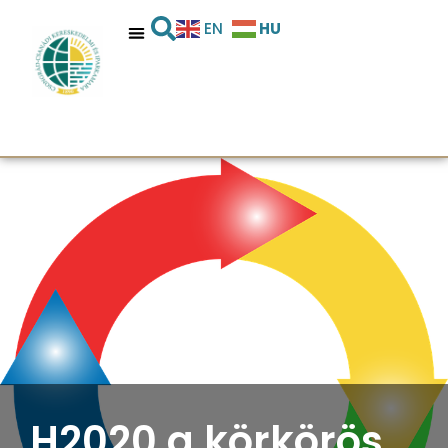
HU
EN
H2020 a körkörös