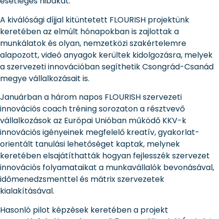
esetleges hibákat.
A kiválósági díjjal kitüntetett FLOURISH projektünk
keretében az elmúlt hónapokban is zajlottak a
munkálatok és olyan, nemzetközi szakértelemre
alapozott, videó anyagok kerültek kidolgozásra, melyek
a szervezeti innovációban segíthetik Csongrád-Csanád
megye vállalkozásait is.
Januárban a három napos FLOURISH szervezeti
innovációs coach tréning sorozaton a résztvevő
vállalkozások az Európai Unióban működő KKV-k
innovációs igényeinek megfelelő kreatív, gyakorlat-
orientált tanulási lehetőséget kaptak, melynek
keretében elsajátíthatták hogyan fejlesszék szervezet
innovációs folyamataikat a munkavállalók bevonásával,
időmenedzsmenttel és mátrix szervezetek
kialakításával.
Hasonló pilot képzések keretében a projekt