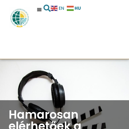
HU
EN
Hamarosan
elérhetőek a