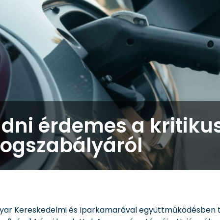
udni érdemes a kritiku
ogszabályáról
agyar Kereskedelmi és Iparkamarával együttműködésben 