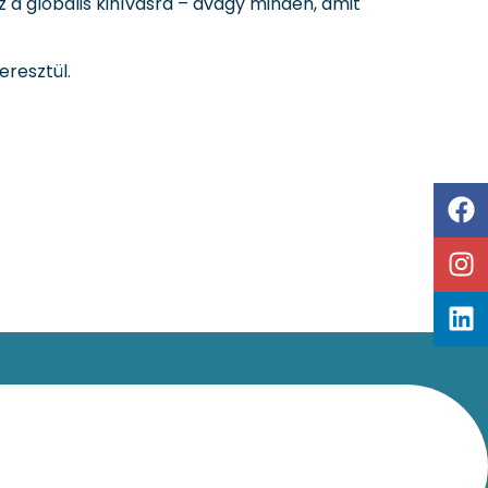
a globális kihívásra – avagy minden, amit
eresztül.