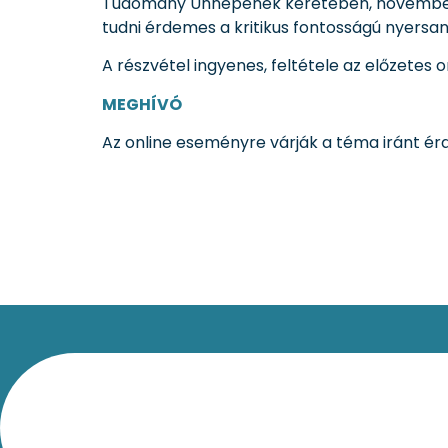
Tudomány Ünnepének keretében, november 9-é
tudni érdemes a kritikus fontosságú nyersa
A részvétel ingyenes, feltétele az előzetes 
MEGHÍVÓ
Az online eseményre várják a téma iránt érd