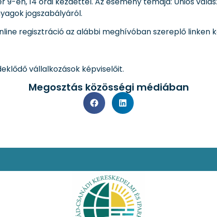
n, 14 órai kezdettel. Az esemény témája: Uniós válasz 
nyagok jogszabályáról.
online regisztráció az alábbi meghívóban szereplő linken k
eklődő vállalkozások képviselőit.
Megosztás közösségi médiában