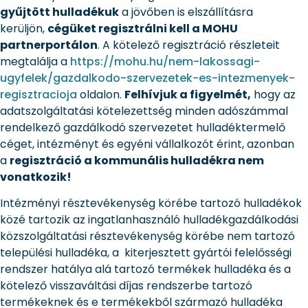
gyűjtött hulladékuk
a jövőben is elszállításra
kerüljön,
cégüket regisztrálni kell a MOHU
partnerportálon
. A kötelező regisztráció részleteit
megtalálja a
https://mohu.hu/nem-lakossagi-
ugyfelek/gazdalkodo-szervezetek-es-intezmenyek-
regisztracioja
oldalon.
Felhívjuk a figyelmét,
hogy az
adatszolgáltatási kötelezettség minden adószámmal
rendelkező gazdálkodó szervezetet hulladéktermelő
céget, intézményt és egyéni vállalkozót érint, azonban
a
regisztráció a kommunális hulladékra nem
vonatkozik!
Intézményi résztevékenység körébe tartozó hulladékok
közé tartozik az ingatlanhasználó hulladékgazdálkodási
közszolgáltatási résztevékenység körébe nem tartozó
települési hulladéka, a kiterjesztett gyártói felelősségi
rendszer hatálya alá tartozó termékek hulladéka és a
kötelező visszaváltási díjas rendszerbe tartozó
termékeknek és e termékekből származó hulladéka