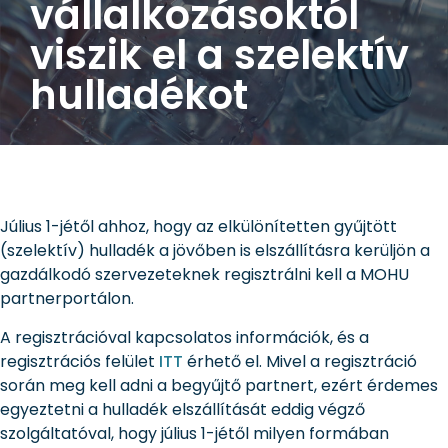
vállalkozásoktól
viszik el a szelektív
hulladékot
Július 1-jétől ahhoz, hogy az elkülönítetten gyűjtött
(szelektív) hulladék a jövőben is elszállításra kerüljön a
gazdálkodó szervezeteknek regisztrálni kell a MOHU
partnerportálon.
A regisztrációval kapcsolatos információk, és a
regisztrációs felület
ITT
érhető el. Mivel a regisztráció
során meg kell adni a begyűjtő partnert, ezért érdemes
egyeztetni a hulladék elszállítását eddig végző
szolgáltatóval, hogy július 1-jétől milyen formában