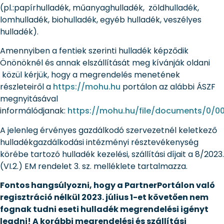
(pl.:papírhulladék, műanyaghulladék, zöldhulladék,
lomhulladék, biohulladék, egyéb hulladék, veszélyes
hulladék).
Amennyiben a fentiek szerinti hulladék képződik
Önönöknél és annak elszállítását meg kívánják oldani
közül kérjük, hogy a megrendelés menetének
részleteiről a
https://mohu.hu
portálon az alábbi ÁSZF
megnyitásával
informálódjanak:
https://mohu.hu/file/documents/0/0
A jelenleg érvényes gazdálkodó szervezetnél keletkező
hulladékgazdálkodási intézményi résztevékenység
körébe tartozó hulladék kezelési, szállítási díjait a 8/2023.
(VI.2.) EM rendelet 3. sz. melléklete tartalmazza.
Fontos hangsúlyozni, hogy a PartnerPortálon való
regisztráció nélkül 2023. július 1-et követően nem
fognak tudni eseti hulladék megrendelési igényt
leadni! A korábbi megrendelési és szállítási