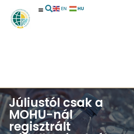
HU
EN
Júliustól csak a
MOHU-nál
regisztrált