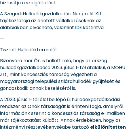
biztosítja a szolgáltatást.
A Szegedi Hulladékgazdálkodási Nonprofit Kft.
tájékoztatója az érintett vállalkozásoknak az
alábbiakban olvasható, valamint
IDE
kattintva:
—
Tisztelt Hulladéktermelő!
Bizonyára már Ön is hallott róla, hogy az ország
hulladékgazdálkodása 2023. július 1-től átalakul, a MOHU
Zrt., mint koncessziós társaság végezheti a
magyarországi települési szilárdhulladék gyűjtését és
gondoskodik annak kezeléséről is.
A 2023. július 1-től életbe lépő új hulladékgazdálkodási
rendszer az Önök társaságát is érinteni fogja, amelyről
információnk szerint a koncessziós társaság e-mailben
már tájékoztatást küldött. Annak érdekében, hogy az
intézményi résztevékenységbe tartozó
elkülönítetten