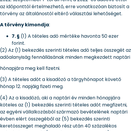
az időponttól értelmezhető, erre vonatkozóan biztosít a
törvény az általánostól eltérő választási lehetőséget.
A törvény kimondja
:
7. §
(1) A tételes adó mértéke havonta 50 ezer
forint.
(2) Az (1) bekezdés szerinti tételes adó teljes összegét az
adóalanyiság fennállásának minden megkezdett naptári
hónapjára meg kell fizetni.
(3) A tételes adót a kisadózó a tárgyhónapot követő
hónap 12. napjáig fizeti meg.
(4) Az a kisadózó, aki a naptári év minden hónapjára
köteles az (1) bekezdés szerinti tételes adót megfizetni,
az egyéni vállalkozásból származó bevételének naptári
évben elért összegéből az (5) bekezdés szerinti
keretösszeget meghaladó rész után 40 százalékos