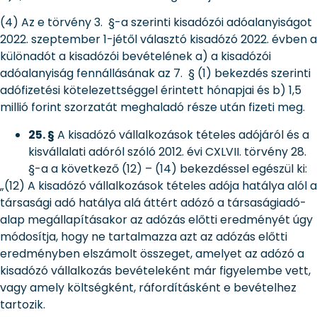
(4) Az e törvény 3. §-a szerinti kisadózói adóalanyiságot
2022. szeptember 1-jétől választó kisadózó 2022. évben a
különadót a kisadózói bevételének a) a kisadózói
adóalanyiság fennállásának az 7. § (1) bekezdés szerinti
adófizetési kötelezettséggel érintett hónapjai és b) 1,5
millió forint szorzatát meghaladó része után fizeti meg.
25. §
A kisadózó vállalkozások tételes adójáról és a
kisvállalati adóról szóló 2012. évi CXLVII. törvény 28.
§-a a következő (12) – (14) bekezdéssel egészül ki:
„(12) A kisadózó vállalkozások tételes adója hatálya alól a
társasági adó hatálya alá áttért adózó a társaságiadó-
alap megállapításakor az adózás előtti eredményét úgy
módosítja, hogy ne tartalmazza azt az adózás előtti
eredményben elszámolt összeget, amelyet az adózó a
kisadózó vállalkozás bevételeként már figyelembe vett,
vagy amely költségként, ráfordításként e bevételhez
tartozik.