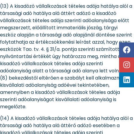
(13) A kisadózó vállalkozások tételes adója hatálya alól a
társasági adó hatálya alá áttért adózó a kisadózó
vállalkozások tételes adója szerinti adóalanyisága előtt
megszerzett, előállított immateriális jószág, tárgyi
eszköz alapján a társasági adó alapjánál döntése szerint
folytathatja az értékcsökkenési leírást azzal, hogy ezen
eszközök Tao. tv. 4. § 31/a. pontja szerinti számított
nyilvántartási értékét úgy határozza meg, mintha a
kisadózó vállalkozások tételes adója szerinti
adóalanyiság alatt a társasági adó alanya lett volna. A
(8) bekezdéstől eltérően e szabályt kell alkalmazni a
kisvállalati adóalanyiság adóévei tekintetében,
amennyiben a kisadózó vállalkozások tételes adója
szerinti adóalanyiságot kisvállalati adóalanyiság is
megelőzte.
(14) A kisadózó vállalkozások tételes adója hatálya alól a
társasági adó hatálya alá áttérő adózó esetében a
kisadózó vállalkozások tételes adója szerinti