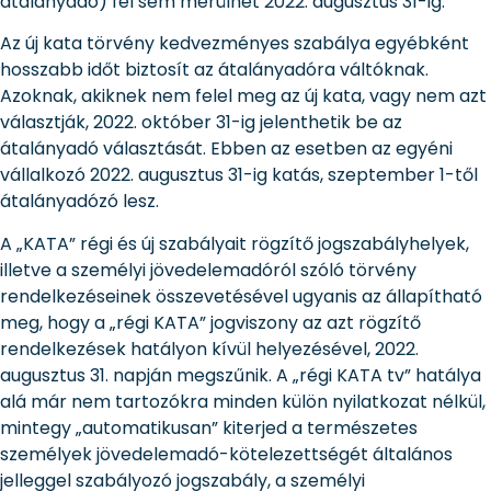
átalányadó) fel sem merülhet 2022. augusztus 31-ig.
Az új kata törvény kedvezményes szabálya egyébként
hosszabb időt biztosít az átalányadóra váltóknak.
Azoknak, akiknek nem felel meg az új kata, vagy nem azt
választják, 2022. október 31-ig jelenthetik be az
átalányadó választását. Ebben az esetben az egyéni
vállalkozó 2022. augusztus 31-ig katás, szeptember 1-től
átalányadózó lesz.
A „KATA” régi és új szabályait rögzítő jogszabályhelyek,
illetve a személyi jövedelemadóról szóló törvény
rendelkezéseinek összevetésével ugyanis az állapítható
meg, hogy a „régi KATA” jogviszony az azt rögzítő
rendelkezések hatályon kívül helyezésével, 2022.
augusztus 31. napján megszűnik. A „régi KATA tv” hatálya
alá már nem tartozókra minden külön nyilatkozat nélkül,
mintegy „automatikusan” kiterjed a természetes
személyek jövedelemadó-kötelezettségét általános
jelleggel szabályozó jogszabály, a személyi