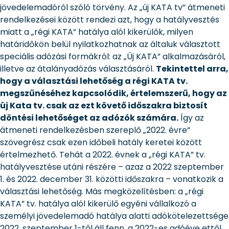
jövedelemadóról szóló törvény. Az „új KATA tv” átmeneti
rendelkezései között rendezi azt, hogy a hatályvesztés
miatt a „régi KATA” hatálya alól kikerülők, milyen
határidőkön belül nyilatkozhatnak az általuk választott
speciális adózási formákról: az „Új KATA” alkalmazásáról,
illetve az átalányadózás választásáról.
Tekintettel arra,
hogy a választási lehetőség a régi KATA tv.
megszűnéséhez kapcsolódik, értelemszerű, hogy az
új Kata tv. csak az ezt követő időszakra biztosít
döntési lehetőséget az adózók számára.
Így az
átmeneti rendelkezésben szereplő „2022. évre”
szövegrész csak ezen időbeli hatály keretei között
értelmezhető. Tehát a 2022. évnek a „régi KATA” tv.
hatályvesztése utáni részére – azaz a 2022 szeptember
1. és 2022. december 31. közötti időszakra – vonatkozik a
választási lehetőség. Más megközelítésben: a „régi
KATA” tv. hatálya alól kikerülő egyéni vállalkozó a
személyi jövedelemadó hatálya alatti adókötelezettsége
2022. szeptember 1-től áll fenn, a 2022-es adóéve ettől