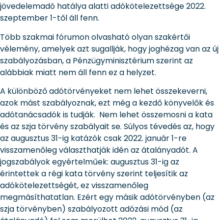
jövedelemadó hatálya alatti adókötelezettsége 2022.
szeptember 1-től áll fenn.
Több szakmai fórumon olvasható olyan szakértői
vélemény, amelyek azt sugallják, hogy joghézag van az új
szabályozásban, a Pénzügyminisztérium szerint az
alábbiak miatt nem áll fenn ez a helyzet.
A különböző adótörvényeket nem lehet összekeverni,
azok mást szabályoznak, ezt még a kezdő könyvelők és
adótanácsadók is tudják. Nem lehet összemosni a kata
és az szja törvény szabályait se. Súlyos tévedés az, hogy
az augusztus 31-ig katázók csak 2022. január 1-re
visszamenőleg választhatják idén az átalányadót. A
jogszabályok egyértelműek: augusztus 31-ig az
érintettek a régi kata törvény szerint teljesítik az
adókötelezettségét, ez visszamenőleg
megmásíthatatlan. Ezért egy másik adótörvényben (az
szja törvényben) szabályozott adózási mód (az