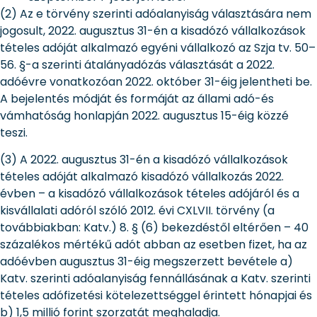
(2) Az e törvény szerinti adóalanyiság választására nem
jogosult, 2022. augusztus 31-én a kisadózó vállalkozások
tételes adóját alkalmazó egyéni vállalkozó az Szja tv. 50–
56. §-a szerinti átalányadózás választását a 2022.
adóévre vonatkozóan 2022. október 31-éig jelentheti be.
A bejelentés módját és formáját az állami adó-és
vámhatóság honlapján 2022. augusztus 15-éig közzé
teszi.
(3) A 2022. augusztus 31-én a kisadózó vállalkozások
tételes adóját alkalmazó kisadózó vállalkozás 2022.
évben – a kisadózó vállalkozások tételes adójáról és a
kisvállalati adóról szóló 2012. évi CXLVII. törvény (a
továbbiakban: Katv.) 8. § (6) bekezdéstől eltérően – 40
százalékos mértékű adót abban az esetben fizet, ha az
adóévben augusztus 31-éig megszerzett bevétele a)
Katv. szerinti adóalanyiság fennállásának a Katv. szerinti
tételes adófizetési kötelezettséggel érintett hónapjai és
b) 1,5 millió forint szorzatát meghaladja.