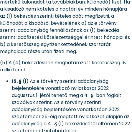
mértékű különadót (a továbbiakban: különadó) fizet. Ha
a kisadózó nem köteles a naptári év minden hónapjára
az (1) bekezdés szerinti tételes adót megfizetni, a
különadót a kisadózói bevételének a) az e törvény
szerinti adóalanyiság fennállásának az (1) bekezdés
szerinti adófizetési kötelezettséggel érintett hónapjai és
b) a keretösszeg egytizenkettedének szorzatát
meghaladó része után fizeti meg.
(5) A (4) bekezdésben meghatározott keretösszeg 18
millió forint.
15. §
(1) Az e törvény szerinti adóalanyiság
bejelentésére vonatkozó nyilatkozat 2022.
augusztus 1-jétől tehető meg a 4. §-ban foglalt
szabályok szerint. Az e törvény szerinti
adóalanyiság bejelentésére vonatkozóan 2022.
szeptember 25-éig megtett nyilatkozat alapján az
adóalanyiság a 4. § (1) bekezdésétől eltérően 2022.
szeptember 1-jétől jön létre.