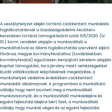
A veszélyhelyzet idején történő csökkentett munkaidős
foglalkoztatásnak a Gazdaságvédelmi Akcióterv
keretében történő támogatásáról szóló 105/2020. (IV.
10.) Korm. rendelet alapján a munkavállaló a
munkáltatóval az állami foglalkoztatási szervként eljáró
fővárosi, megyei kormányhivatalhoz (továbbiakban:
kormányhivatal) együttesen benyújtott kérelem alapján
kaphat támogatást, ha a járvány miatt nehézségekkel
küzdő vállalkozások leépítésének megelőzése, a
munkahelyek védelme érdekében csökkentett
munkaidőt alkalmaznak. A programban a munkáltató
vállalja, hogy nem szünteti meg a munkavállaló
munkaviszonyát, és a munkavállaló munkaidejére és
egyéni fejlesztési idejére bért fizet, a munkavállaló
vállalja, hogy munkát végez és az egyéni fejlesztési