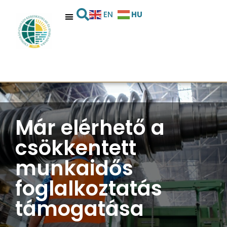
HU
EN
Már elérhető a
csökkentett
munkaidős
foglalkoztatás
támogatása