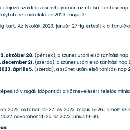
 befejező szakképzési évfolyamán az utolsó tanítási na
olytató szakiskolákban 2023. május 31.
-
ig tart. Az iskolák 2023. január 27-ig értesítik a tanuló
2. október 28.
(péntek), a szünet utáni első tanítási nap
. december 21.
(szerda), a szünet utáni első tanítási nap
2023. április 5.
(szerda), a szünet utáni első tanítási nap
épesítő vizsgák időpontját a köznevelésért felelős mini
etén 2022. október 14-27. és 2023. május 5-26.; emelt sz
n 2022. november 21-25. és 2023. június 19-30.
se: