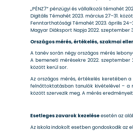
„PÉNZ7” pénzügyi és vállalkozói témahét 202
Digitális Témahét 2023. március 27–31. közöt
Fenntarthatósági Témahét 2023. április 24–2
Magyar Diáksport Napja 2022. szeptember 3
Országos mérés, értékelés, szakmai elle
A tanév során négy országos mérés lebonyolí
A bemeneti mérésekre 2022. szeptember 26.
között kerül sor.
Az országos mérés, értékelés keretében a t
felnőttoktatásban tanulók kivételével – a 
között szervezik meg. A mérés eredményeit az
Esetleges zavarok
kezelése
esetén az alá
Az iskola indokolt esetben gondoskodik az 