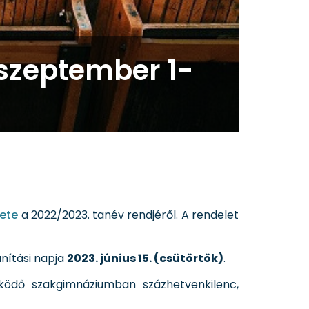
 szeptember 1-
lete
a 2022/2023. tanév rendjéről. A rendelet
anítási napja
2023. június 15. (csütörtök)
.
ödő szakgimnáziumban százhetvenkilenc,