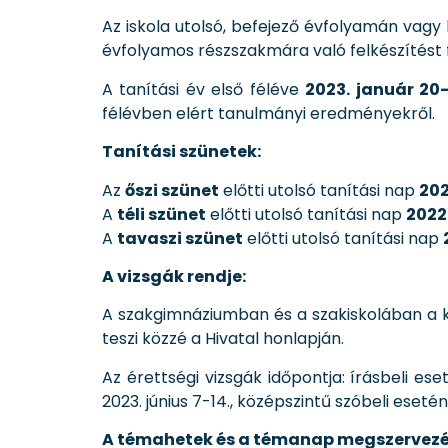
Az iskola utolsó, befejező évfolyamán vagy
évfolyamos részszakmára való felkészítést f
A tanítási év első féléve
2023. január 20
félévben elért tanulmányi eredményekről.
Tanítási szünetek:
Az
őszi szünet
előtti utolsó tanítási nap
202
A
téli szünet
előtti utolsó tanítási nap
2022
A
tavaszi szünet
előtti utolsó tanítási nap
A vizsgák rendje:
A szakgimnáziumban és a szakiskolában a k
teszi közzé a Hivatal honlapján.
Az érettségi vizsgák időpontja: írásbeli es
2023. június 7-14., középszintű szóbeli eseté
A témahetek és a témanap megszervezé