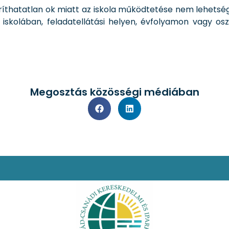
áríthatatlan ok miatt az iskola működtetése nem lehetség
t iskolában, feladatellátási helyen, évfolyamon vagy os
Megosztás közösségi médiában