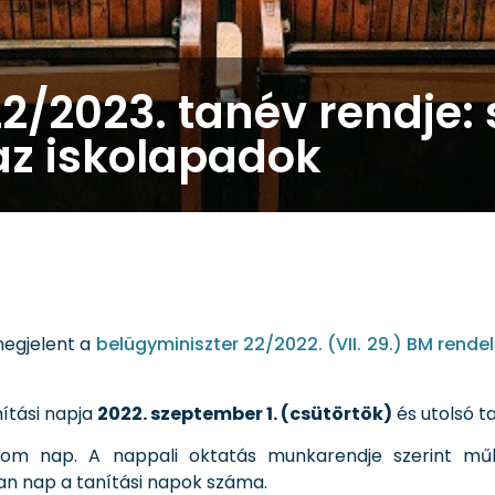
2/2023. tanév rendje:
az iskolapadok
megjelent a
belügyminiszter 22/2022. (VII. 29.) BM rende
nítási napja
2022. szeptember 1. (csütörtök)
és utolsó t
rom nap. A nappali oktatás munkarendje szerint műk
n nap a tanítási napok száma.