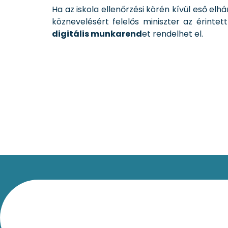
Ha az iskola ellenőrzési körén kívül eső elh
köznevelésért felelős miniszter az érintet
digitális munkarend
et rendelhet el.