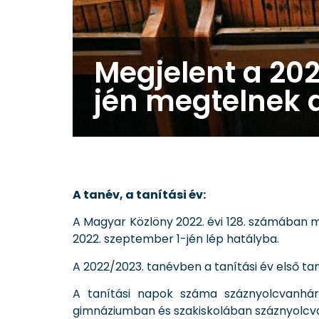
Megjelent a 202
jén megtelnek 
A tanév, a tanítási év:
A Magyar Közlöny 2022. évi 128. számában 
2022. szeptember 1-jén lép hatályba.
A 2022/2023. tanévben a tanítási év első ta
A tanítási napok száma száznyolcvanhá
gimnáziumban és szakiskolában száznyolcva