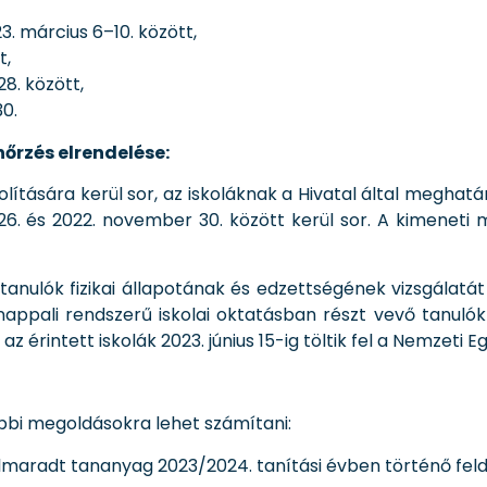
3. március 6–10. között,
t,
8. között,
0.
nőrzés elrendelése:
tására kerül sor, az iskoláknak a Hivatal által meghatár
 és 2022. november 30. között kerül sor. A kimeneti mér
anulók fizikai állapotának és edzettségének vizsgálatát 
nappali rendszerű iskolai oktatásban részt vevő tanulók 
 érintett iskolák 2023. június 15-ig töltik fel a Nemzeti E
bbi megoldásokra lehet számítani:
elmaradt tananyag 2023/2024. tanítási évben történő feld