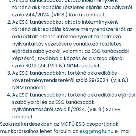
Az ESG tanácsadókat oktató intézményként
történő akkreditálás részletes eljárási szabályairól
szóló 244/2024. (VIII.8.) Korm. rendelet;
Az ESG tanácsadókat oktató intézményként
történő akkreditálás követelményrendszeréről, az
akkreditált oktató intézményeket tartalmazó
nyilvántartás vezetésére vonatkozó részletes
eljárási szabályokról, valamint az ESG tanácsadói
képzésről, továbbá a képzés és a vizsga díjáról
szóló 30/2024. (VIII. 8.) NGM rendelet;
Az ESG tanácsadóként történő akkreditálás
követelményrendszeréről szóló 29/2024. (VIII. 8.)
NGM rendelet;
Az ESG tanácsadóként történő akkreditálás eljárási
szabályairól és az ESG tanácsadók
nyilvántartásáról szóló 11/2024. (VIII. 8.) SZTFH
rendelet
Szakmai kérdésekben az MGFÜ ESG csoportjának
munkatársaihoz lehet fordulni az
esg@mgfu.hu
e-mail