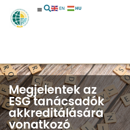
HU
EN
Megjelentek az
ESG tanácsadók
akkreditálására
vonatkozó