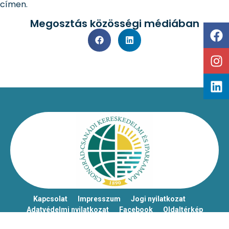
címen.
Megosztás közösségi médiában
Kapcsolat
Impresszum
Jogi nyilatkozat
Adatvédelmi nyilatkozat
Facebook
Oldaltérkép
Csongrád-Csanádi Kereskedelmi és Iparkamara – @2026