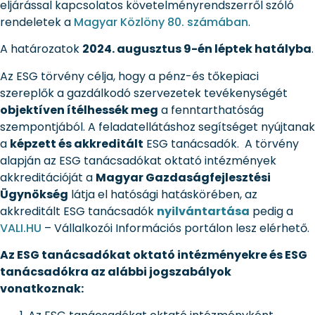
eljárással kapcsolatos követelményrendszerről szóló
rendeletek a
Magyar Közlöny 80. számában
.
A határozatok
2024. augusztus 9-én léptek hatályba
.
Az ESG törvény célja, hogy a pénz-és tőkepiaci
szereplők a gazdálkodó szervezetek tevékenységét
objektíven ítélhessék meg
a fenntarthatóság
szempontjából. A feladatellátáshoz segítséget nyújtanak
a
képzett és akkreditált
ESG tanácsadók. A törvény
alapján az ESG tanácsadókat oktató intézmények
akkreditációját a
Magyar Gazdaságfejlesztési
Ügynökség
látja el hatósági hatáskörében, az
akkreditált ESG tanácsadók
nyilvántartása
pedig a
VALI.HU
– Vállalkozói Információs portálon lesz elérhető.
Az ESG tanácsadókat oktató intézményekre és ESG
tanácsadókra az alábbi jogszabályok
vonatkoznak: