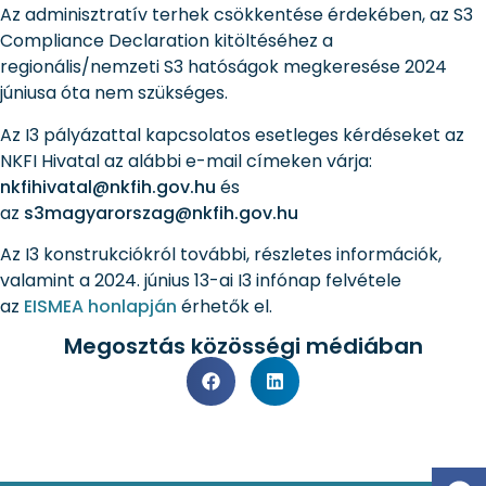
Az adminisztratív terhek csökkentése érdekében, az S3
Compliance Declaration kitöltéséhez a
regionális/nemzeti S3 hatóságok megkeresése 2024
júniusa óta nem szükséges.
Az I3 pályázattal kapcsolatos esetleges kérdéseket az
NKFI Hivatal az alábbi e-mail címeken várja:
nkfihivatal@nkfih.gov.hu
és
az
s3magyarorszag@nkfih.gov.hu
Az I3 konstrukciókról további, részletes információk,
valamint a 2024. június 13-ai I3 infónap felvétele
az
EISMEA honlapján
érhetők el.
Megosztás közösségi médiában