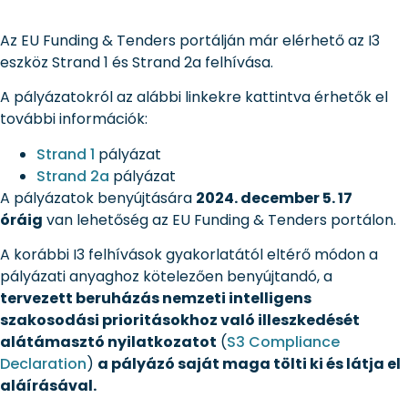
Az EU Funding & Tenders portálján már elérhető az I3
eszköz Strand 1 és Strand 2a felhívása.
A pályázatokról az alábbi linkekre kattintva érhetők el
további információk:
Strand 1
pályázat
Strand 2a
pályázat
A pályázatok benyújtására
2024. december 5. 17
óráig
van lehetőség az EU Funding & Tenders portálon.
A korábbi I3 felhívások gyakorlatától eltérő módon a
pályázati anyaghoz kötelezően benyújtandó, a
tervezett beruházás nemzeti intelligens
szakosodási prioritásokhoz való illeszkedését
alátámasztó nyilatkozatot
(
S3 Compliance
Declaration
)
a pályázó saját maga tölti ki és látja el
aláírásával.