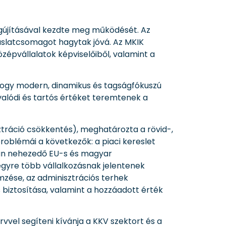
egújításával kezdte meg működését. Az
aslatcsomagot hagytak jóvá. Az MKIK
zépvállalatok képviselőiből, valamint a
 hogy modern, dinamikus és tagságfókuszú
 valódi és tartós értéket teremtenek a
tráció csökkentés), meghatározta a rövid-,
roblémái a következők: a piaci kereslet
san nehezedő EU-s és magyar
egyre több vállalkozásnak jelentenek
zése, az adminisztrációs terhek
biztosítása, valamint a hozzáadott érték
vvel segíteni kívánja a KKV szektort és a