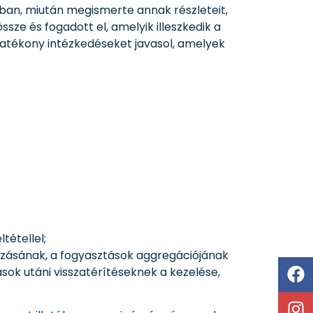
ában, miután megismerte annak részleteit,
ssze és fogadott el, amelyik illeszkedik a
hatékony intézkedéseket javasol, amelyek
tétellel;
ozásának, a fogyasztások aggregációjának
ok utáni visszatérítéseknek a kezelése,