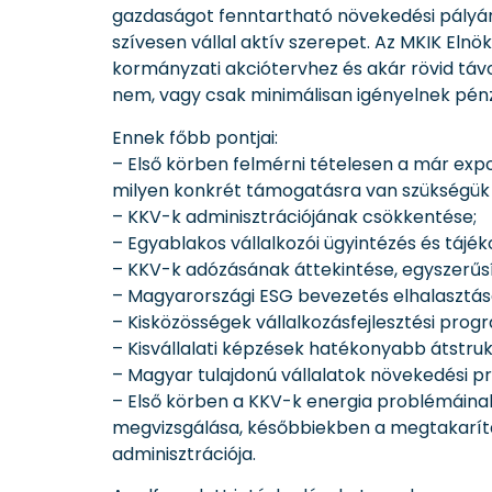
gazdaságot fenntartható növekedési pályára
szívesen vállal aktív szerepet. Az MKIK Elnök
kormányzati akciótervhez és akár rövid táv
nem, vagy csak minimálisan igényelnek pén
Ennek főbb pontjai:
– Első körben felmérni tételesen a már exp
milyen konkrét támogatásra van szükségük 
– KKV-k adminisztrációjának csökkentése;
– Egyablakos vállalkozói ügyintézés és tájék
– KKV-k adózásának áttekintése, egyszerűsí
– Magyarországi ESG bevezetés elhalasztás
– Kisközösségek vállalkozásfejlesztési prog
– Kisvállalati képzések hatékonyabb átstruk
– Magyar tulajdonú vállalatok növekedési p
– Első körben a KKV-k energia problémáina
megvizsgálása, későbbiekben a megtakarítás
adminisztrációja.