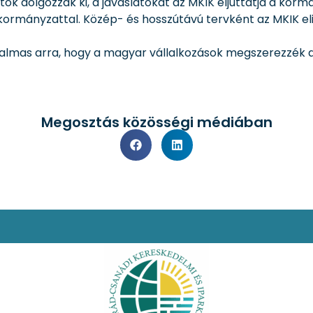
 dolgozzák ki, a javaslatokat az MKIK eljuttatja a kormá
ormányzattal. Közép- és hosszútávú tervként az MKIK el
almas arra, hogy a magyar vállalkozások megszerezzék az
Megosztás közösségi médiában