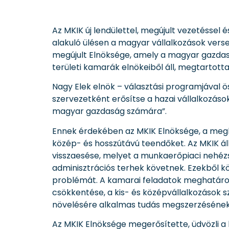
Az MKIK új lendülettel, megújult vezetéss
alakuló ülésen a magyar vállalkozások ver
megújult Elnöksége, amely a magyar gazdaság
területi kamarák elnökeiből áll, megtartotta 
Nagy Elek elnök – választási programjával 
szervezetként erősítse a hazai vállalkozáso
magyar gazdaság számára”.
Ennek érdekében az MKIK Elnöksége, a megk
közép- és hosszútávú teendőket. Az MKIK áll
visszaesése, melyet a munkaerőpiaci nehé
adminisztrációs terhek követnek. Ezekből k
problémát. A kamarai feladatok meghatároz
csökkentése, a kis- és középvállalkozások 
növelésére alkalmas tudás megszerzésének 
Az MKIK Elnöksége megerősítette, üdvözli a 