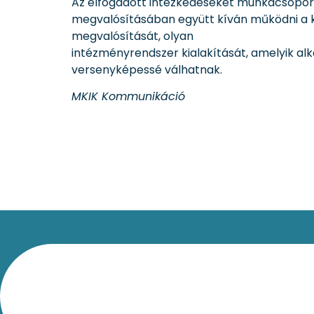
Az elfogadott intézkedéseket munkacsoportok
megvalósításában együtt kíván működni a k
megvalósítását, olyan
intézményrendszer kialakítását, amelyik alk
versenyképessé válhatnak.
MKIK Kommunikáció