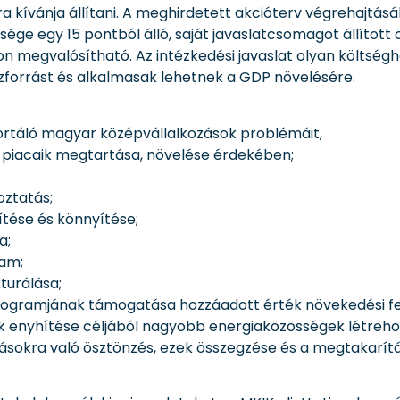
 kívánja állítani. A meghirdetett akcióterv végrehajtás
sége egy 15 pontból álló, saját javaslatcsomagot állított ö
on megvalósítható. Az intézkedési javaslat olyan költség
zforrást és alkalmasak lehetnek a GDP növelésére.
ortáló magyar középvállalkozások problémáit,
piacaik megtartása, növelése érdekében;
oztatás;
tése és könnyítése;
a;
ram;
turálása;
rogramjának támogatása hozzáadott érték növekedési fel
k enyhítése céljából nagyobb energiaközösségek létreh
okra való ösztönzés, ezek összegzése és a megtakarítás