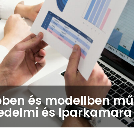
pben és modellben mű
edelmi és Iparkamara