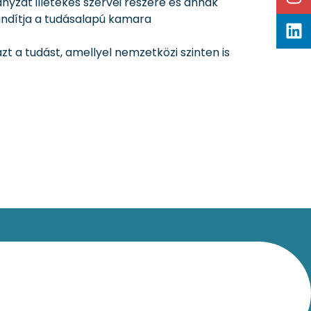
nyzat illetékes szervei részére és annak
indítja a tudásalapú kamara
t a tudást, amellyel nemzetközi szinten is