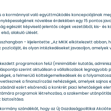
el és a kormánnyal való együttműködés koncepciójának m
senyképességének növelése érdekében egy 15 pontos jav
 egészét képviselő jelentős cégek vezetőiből, kis- és kö
első, alakuló ülését.
összhangban – kijelentette: „Az MKIK elkötelezett abban,
k pozícióját, és olyan intézkedéseket javasoljon, amelyek
ezdett programokon felül (minimálbér kutatás, adminisz
áspontja szerint aktuálisan a vállalkozások legnagyobb p
zségek, a felmerülő költségemelkedések és a folyamato
övetkeznek a finanszírozási nehézségek, amelyek sajnos 
ásánál ezért elsőrendű a konkrét piaci lehetőségek elem
számára programok létrehozása, a szakember utánpótlás 
biztosítása.
kormány szándékát, hogy az Új Gazdaságpolitikai Akcióter