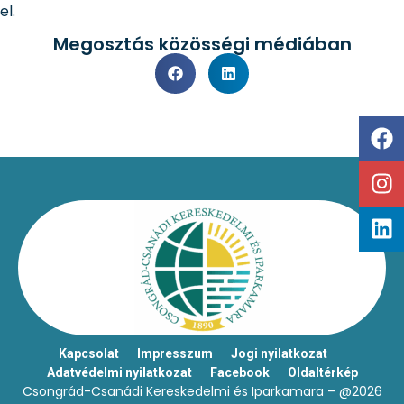
el.
Megosztás közösségi médiában
Kapcsolat
Impresszum
Jogi nyilatkozat
Adatvédelmi nyilatkozat
Facebook
Oldaltérkép
Csongrád-Csanádi Kereskedelmi és Iparkamara – @2026