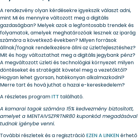
A rendezvény olyan kérdésekre igyekszik választ adni,
mint Mi és mennyire változott meg a digitális
gazdaságban? Melyek azok a legfontosabb trendek és
folyamatok, amelyek meghatározóak lesznek az iparág
számára a következő években? Milyen források
állnak/fognak rendelkezésre állni az üzletfejlesztéshez?
Mit és hogy változtathat meg a digitális jegybank pénz?
A megváltozott üzleti és technológiai környezet milyen
döntéseket és stratégiát követel meg a vezetőktől?
Hogyan lehet gyorsan, hatékonyan alkalmazkodni?
Merre tart és hová juthat a hazai e-kereskedelem?
A részletes program
ITT
található.
A kamarai tagok számára 15% kedvezmény biztosított,
amelyet a MENTAIVSZPRTNR80 kuponkód megadásával
tudnak igénybe venni.
További részletek és a regisztráció
EZEN A LINKEN
érhető