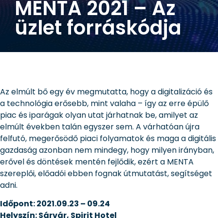
MENTA 2021 – Az
üzlet forráskódja
Az elmúlt bő egy év megmutatta, hogy a digitalizáció és
a technológia erősebb, mint valaha – így az erre épülő
piac és iparágak olyan utat járhatnak be, amilyet az
elmúlt években talán egyszer sem. A várhatóan újra
felfutó, megerősödő piaci folyamatok és maga a digitális
gazdaság azonban nem mindegy, hogy milyen irányban,
erővel és döntések mentén fejlődik, ezért a MENTA
szereplői, előadói ebben fognak útmutatást, segítséget
adni.
Időpont: 2021.09.23 – 09.24
Helyszín: Sárvár, Spirit Hotel