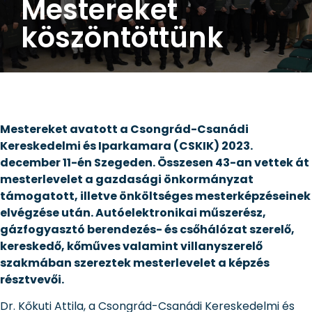
Mestereket
köszöntöttünk
Mestereket avatott a Csongrád-Csanádi
Kereskedelmi és Iparkamara (CSKIK) 2023.
december 11-én Szegeden. Összesen 43-an vettek át
mesterlevelet a gazdasági önkormányzat
támogatott, illetve önköltséges mesterképzéseinek
elvégzése után. Autóelektronikai műszerész,
gázfogyasztó berendezés- és csőhálózat szerelő,
kereskedő, kőműves valamint villanyszerelő
szakmában szereztek mesterlevelet a képzés
résztvevői.
Dr. Kőkuti Attila, a Csongrád-Csanádi Kereskedelmi és