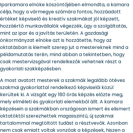
Iparkamara elnöke köszöntőjében elmondta, a kamara
célja, hogy a vármegye számára fontos, hozzáadott
értéket képviselő és kreatív szakmákat jól képzett,
hozzáértő munkavállalók végezzék, úgy a szolgáltatás,
mint az ipar és a javítás területén. A gazdasági
önkormányzat elnöke azt is hozzátette, hogy az
oktatásban is kiemelt szerep jut a mestereknek mind a
példamutatás terén, mind abban a tekintetben, hogy
csak mestervizsgával rendelkezők vehetnek részt a
gyakorlati szakképzésben.
A most avatott mesterek a szakmák legalább ötéves
szakmai gyakorlattal rendelkező képviselői közül
kerültek ki. A vizsgát egy 180 órás képzés előzte meg,
mely elméleti és gyakorlati elemekből állt. A kamara
képzésein a szakmákban országosan ismert és elismert
oktatóktól szerezhettek magasszintű, új szakmai
tartalommal megtöltött tudást a résztvevők. Azonban
nem csak emiatt voltak vonzóak a képzések, hiszen a