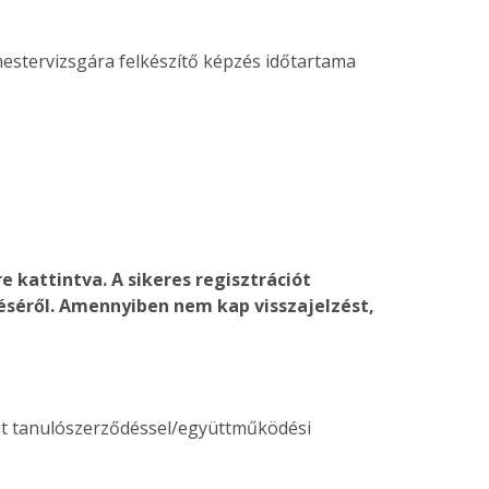
mestervizsgára felkészítő képzés időtartama
re kattintva. A sikeres regisztrációt
téséről. Amennyiben nem kap visszajelzést,
at tanulószerződéssel/együttműködési