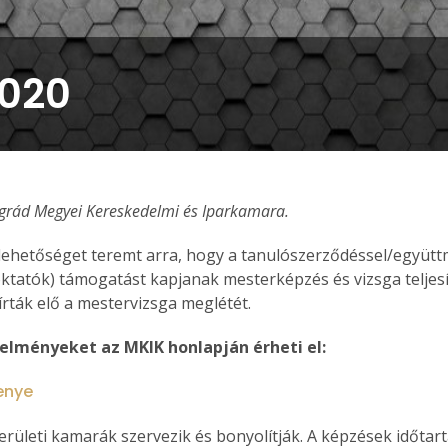
2020
ngrád Megyei Kereskedelmi és Iparkamara.
lehetőséget teremt arra, hogy a tanulószerződéssel/együt
oktatók) támogatást kapjanak mesterképzés és vizsga teljes
rták elő a mestervizsga meglétét.
elményeket az MKIK honlapján érheti el:
enye
erületi kamarák szervezik és bonyolítják. A képzések időtar