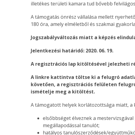
illetékes területi kamara tud bővebb felvilágos
A támogatás önrész vállalása mellett nyerhet
180 óra, amely elméletből és szakmai gyakorlat
Jogszabályváltozás miatt a képzés elindul
Jelentkezési határidő: 2020. 06. 19.
A regisztrációs lap kitöltésével jelezheti 
A linkre kattintva töltse ki a felugró adatl
követően, a regisztrációs felületen felug
ismételje meg a kitöltést.
A támogatott helyek korlátozottsága miatt, 
elsőbbséget élveznek a mestervizsgával
megállapodással tanulót;
hatályos tanulószerződések/együttműk