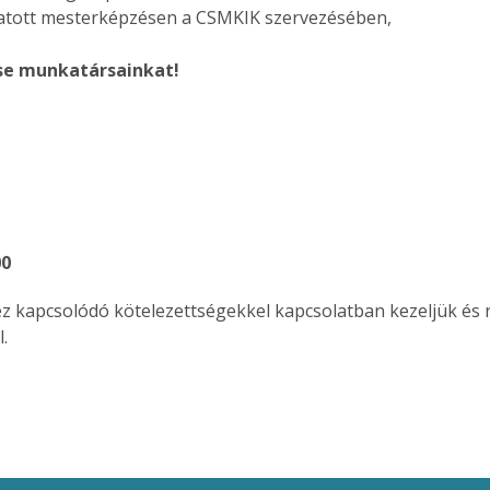
atott mesterképzésen a CSMKIK szervezésében,
se munkatársainkat!
00
z kapcsolódó kötelezettségekkel kapcsolatban kezeljük és 
.