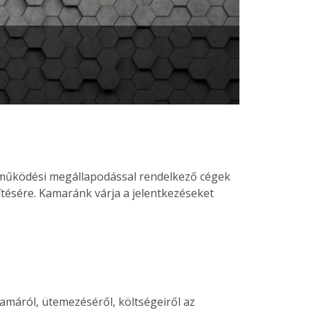
tműködési megállapodással rendelkező cégek
ítésére. Kamaránk várja a jelentkezéseket
tamáról, ütemezéséről, költségeiről az