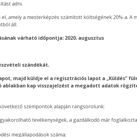
ítást adni.
ő el, amely a mesterképzés számított költségének 20%-a. A 
ból áll.
ásának várható időpontja: 2020. augusztus
részvételi szándékát.
apot, majd küldje el a regisztrációs lapot a „Küldés” fül
ró ablakban kap visszajelzést a megadott adatok rögzí
a következő szempontok alapján rangsorolunk:
 gyakorolható tevékenységek, a gazdálkodó már foglalkozt
ödési megállapodások száma;