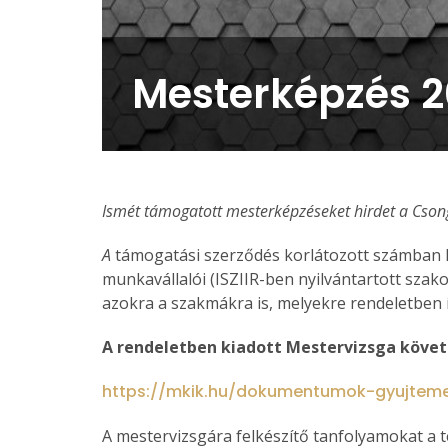
Mesterképzés 
Ismét támogatott mesterképzéseket hirdet a Cso
A
támogatási szerződés korlátozott számban 
munkavállalói (ISZIIR-ben nyilvántartott szak
azokra a szakmákra is, melyekre rendeletben í
A rendeletben kiadott Mestervizsga követ
https://mkik.hu/dokumentumok-gyujtem
A mestervizsgára felkészítő tanfolyamokat a t