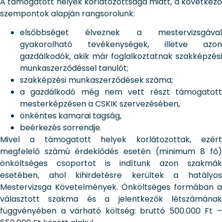
A támogatott helyek korlátozottsága miatt, a következő
szempontok alapján rangsorolunk:
elsőbbséget élveznek a mestervizsgával
gyakorolható tevékenységek, illetve azon
gazdálkodók, akik már foglalkoztatnak szakképzési
munkaszerződéssel tanulót;
szakképzési munkaszerződések száma;
a gazdálkodó még nem vett részt támogatott
mesterképzésen a CSKIK szervezésében,
önkéntes kamarai tagság,
beérkezés sorrendje.
Mivel a támogatott helyek korlátozottak, ezért
megfelelő számú érdeklődés esetén (minimum 8 fő)
önköltséges csoportot is indítunk azon szakmák
esetében, ahol kihirdetésre kerültek a hatályos
Mestervizsga Követelmények. Önköltséges formában a
választott szakma és a jelentkezők létszámának
függvényében a várható költség: bruttó 500.000 Ft –