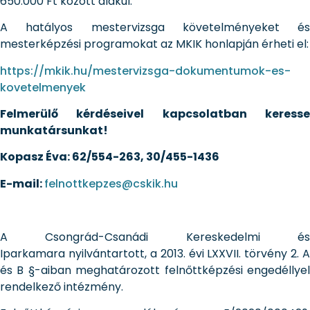
650.000 Ft között alakul.
A hatályos mestervizsga követelményeket és
mesterképzési programokat az MKIK honlapján érheti el:
https://mkik.hu/mestervizsga-dokumentumok-es-
kovetelmenyek
Felmerülő kérdéseivel kapcsolatban keresse
munkatársunkat!
Kopasz Éva: 62/554-263, 30/455-1436
E-mail:
felnottkepzes@cskik.hu
A Csongrád-Csanádi Kereskedelmi és
Iparkamara nyilvántartott, a 2013. évi LXXVII. törvény 2. A
és B §-aiban meghatározott felnőttképzési engedéllyel
rendelkező intézmény.