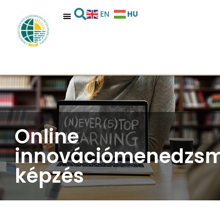
HU
EN
Online
innovációmenedzs
képzés