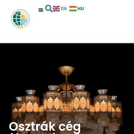
HU
EN
Osztrák cég