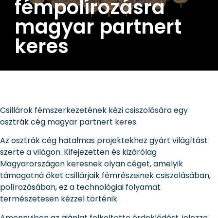
fémpolírozásra
magyar partnert
keres
Csillárok fémszerkezetének kézi csiszolására egy
osztrák cég magyar partnert keres.
Az osztrák cég hatalmas projektekhez gyárt világítást
szerte a világon. Kifejezetten és kizárólag
Magyarországon keresnek olyan céget, amelyik
támogatná őket csillárjaik fémrészeinek csiszolásában,
polírozásában, ez a technológiai folyamat
természetesen kézzel történik.
Amennyiben az ajánlat felkeltette érdeklődést, jelezze