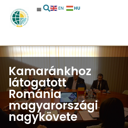
HU
EN
Kamaránkhoz
látogatott
Románia
magyarországi
nagykövete