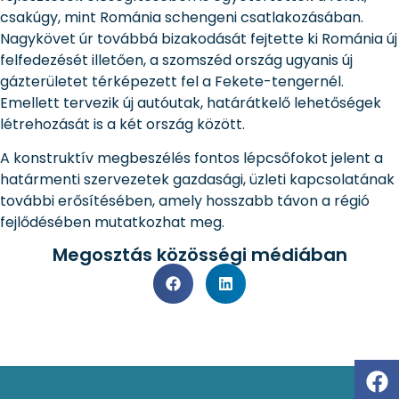
csakúgy, mint Románia schengeni csatlakozásában.
Nagykövet úr továbbá bizakodását fejtette ki Románia új
felfedezését illetően, a szomszéd ország ugyanis új
gázterületet térképezett fel a Fekete-tengernél.
Emellett tervezik új autóutak, határátkelő lehetőségek
létrehozását is a két ország között.
A konstruktív megbeszélés fontos lépcsőfokot jelent a
határmenti szervezetek gazdasági, üzleti kapcsolatának
további erősítésében, amely hosszabb távon a régió
fejlődésében mutatkozhat meg.
Megosztás közösségi médiában