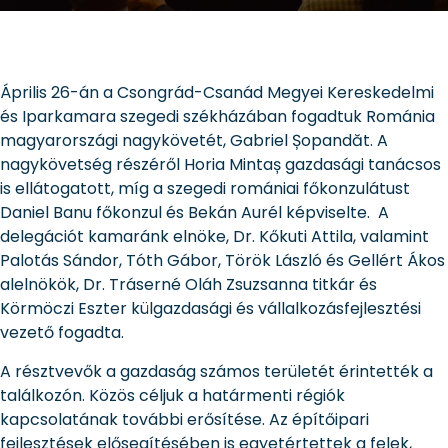
Április 26-án a Csongrád-Csanád Megyei Kereskedelmi
és Iparkamara szegedi székházában fogadtuk Románia
magyarországi nagykövetét, Gabriel Șopandăt. A
nagykövetség részéről Horia Mintaș gazdasági tanácsos
is ellátogatott, míg a szegedi romániai főkonzulátust
Daniel Banu főkonzul és Bekán Aurél képviselte. A
delegációt kamaránk elnöke, Dr. Kőkuti Attila, valamint
Palotás Sándor, Tóth Gábor, Török László és Gellért Ákos
alelnökök, Dr. Tráserné Oláh Zsuzsanna titkár és
Körmöczi Eszter külgazdasági és vállalkozásfejlesztési
vezető fogadta.
A résztvevők a gazdaság számos területét érintették a
találkozón. Közös céljuk a határmenti régiók
kapcsolatának további erősítése. Az építőipari
fejlesztések elősegítésében is egyetértettek a felek,