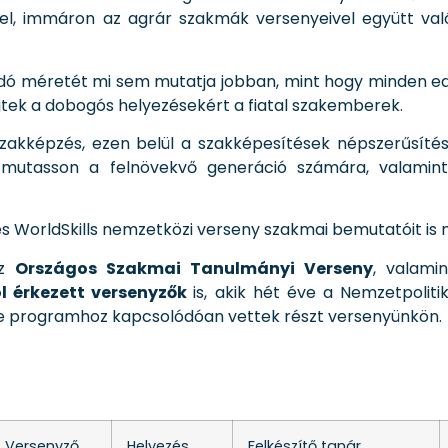
, immáron az agrár szakmák versenyeivel együtt valós
 méretét mi sem mutatja jobban, mint hogy minden eddig
ek a dobogós helyezésekért a fiatal szakemberek.
 szakképzés, ezen belül a szakképesítések népszerűsít
tat mutasson a felnövekvő generáció számára, valami
 és WorldSkills nemzetközi verseny szakmai bemutatóit is
az
Országos Szakmai Tanulmányi Verseny
, valami
ól érkezett versenyzők
is, akik hét éve a Nemzetpolit
ve programhoz kapcsolódóan vettek részt versenyünkön.
Versenyző
Helyezés
Felkészítő tanár