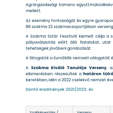
Agrárgazdasági Kamara együttműködésével
mellett.
Az esemény fontosságát és egyre gyarapodó
86 szakma 22 szakmacsoportjában versengt
A Szakma Sztár Fesztivál kiemelt célja a
pályaválasztás előtt álló fiatalokat, u
tehetségek jövőbeni gondozását.
A látogatók a EuroSkills nemzeti válogatóit
A
Szakma Kiváló Tanulója Verseny
, 
elismerésben részesültek a
határon túlr
keretében, idén a 2022 cselekvő nemzet é
Döntő eredmények 2021/2022. év
Szakképesítés /
Verseny