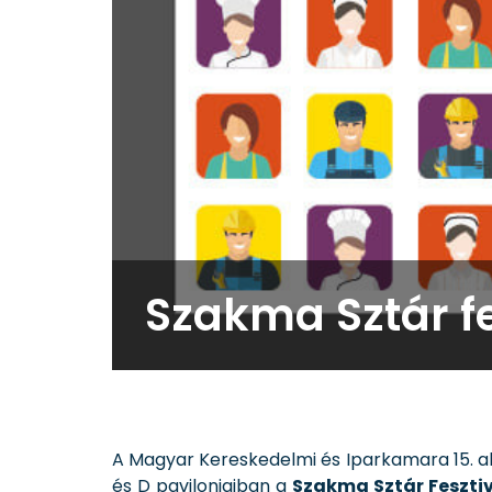
Szakma Sztár f
A Magyar Kereskedelmi és Iparkamara 15. 
és D pavilonjaiban a
Szakma Sztár Feszti