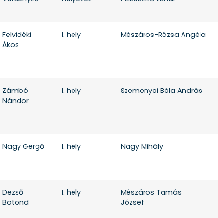
Felvidéki
I. hely
Mészáros-Rózsa Angéla
Ákos
Zámbó
I. hely
Szemenyei Béla András
Nándor
Nagy Gergő
I. hely
Nagy Mihály
Dezső
I. hely
Mészáros Tamás
Botond
József