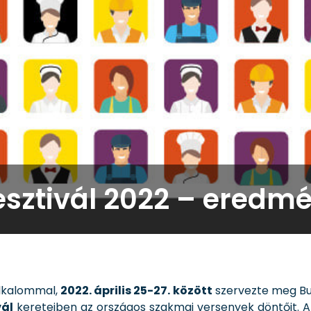
esztivál 2022 – eredm
alkalommal,
2022. április 25-27. között
szervezte meg Bu
vál
kereteiben az országos szakmai versenyek döntőit. 