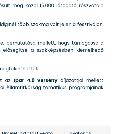
ult meg közel 15.000 látogató részvétele
inél több szakma volt jelen a fesztiválon.
ése, bemutatása mellett, hogy támogassa a
nt elősegítse a szakképzésben kiemelkedő
 megtekinthették.
nt az
Ipar 4.0 verseny
díjazottjai mellett
ikai Államtitkárság tematikus programjainak
Elméleti oktatást végző
Gyakorlati