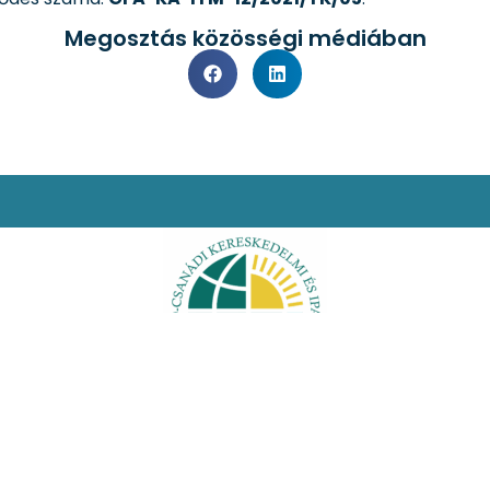
Megosztás közösségi médiában
i nyilatkozat
Facebook
Oldaltérkép
 jog fenntartva!