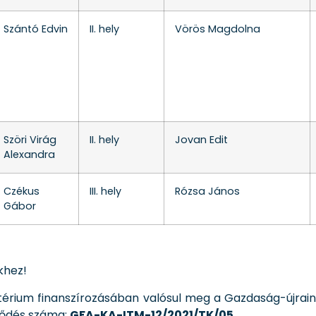
Szántó Edvin
II. hely
Vörös Magdolna
Szöri Virág
II. hely
Jovan Edit
Alexandra
Czékus
III. hely
Rózsa János
Gábor
khez!
ztérium finanszírozásában valósul meg a Gazdaság-újraind
rződés száma:
GFA-KA-ITM-12/2021/TK/05
.