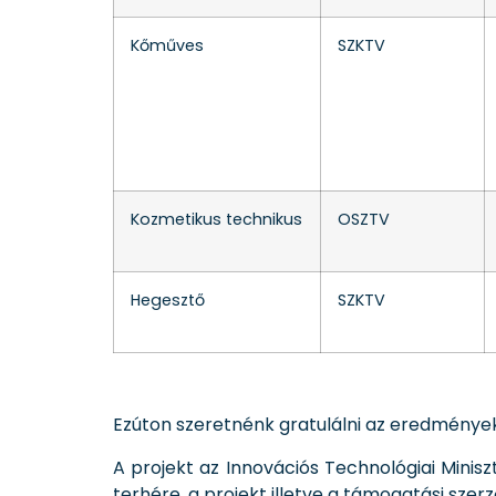
Kőműves
SZKTV
Kozmetikus technikus
OSZTV
Hegesztő
SZKTV
Ezúton szeretnénk gratulálni az eredménye
A projekt az Innovációs Technológiai Minis
terhére, a projekt illetve a támogatási sze