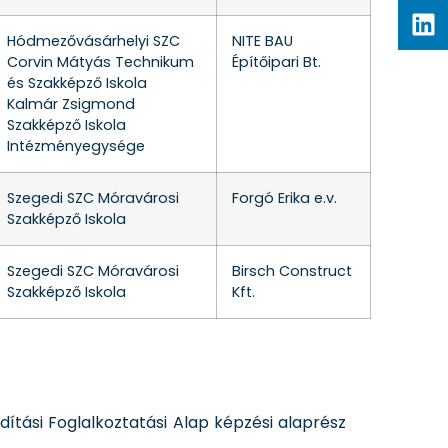
Hódmezővásárhelyi SZC
NITE BAU
Corvin Mátyás Technikum
Építőipari Bt.
és Szakképző Iskola
Kalmár Zsigmond
Szakképző Iskola
Intézményegysége
Szegedi SZC Móravárosi
Forgó Erika e.v.
Szakképző Iskola
Szegedi SZC Móravárosi
Birsch Construct
Szakképző Iskola
Kft.
ítási Foglalkoztatási Alap képzési alaprész