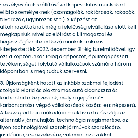
veszélyes áruk szállításával kapcsolatos munkakört
ellátó személyeknek (csomagolók, raktárosok, rakodók,
fuvarozók, ügyintézők stb.) A képzést az
alkalmazottaknak még a felelősség elvállalása előtt kell
megkapniuk. Mivel az előírást a klímagázzal és
hegesztőgázzal érintkező munkakörökre is
kiterjesztették 2022. december 31-éig türelmi idővel, így
ezt a képzésünket főleg a gépészet, épületgépészeti
tevékenységet folytató vállalkozások számára három
időpontban is meg tudtuk szervezni.
3.
Újdonságként hatott az inkább szakmai fejlődést
szolgáló Hibrid és elektromos autó diagnoszta és
karbantartó képzésünk, mely a gépjármű-
karbantartást végző vállalkozások között lett népszerű.
A kiscsoportban működő interaktív oktatás célja az
alternatív járműhajtási technológia megismerése, az
ilyen technológiával szerelt járművek szerelésére,
javítására, szervizelésére, valamint az azokkal