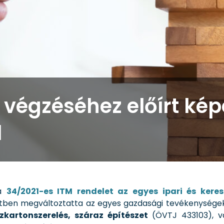
végzéséhez előírt kép
l
 a
34/2021-es ITM rendelet az egyes ipari és ker
etben megváltoztatta az egyes gazdasági tevékenységek
zkartonszerelés, száraz építészet
(ÖVTJ 433103), 