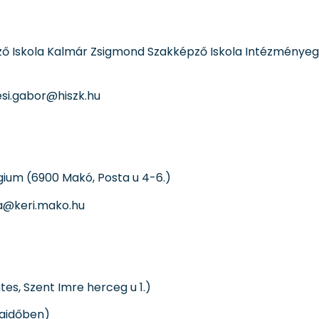
ő Iskola Kalmár Zsigmond Szakképző Iskola Intézménye
esi.gabor@hiszk.hu
gium (6900 Makó, Posta u 4-6.)
la@keri.mako.hu
s, Szent Imre herceg u 1.)
kaidőben)