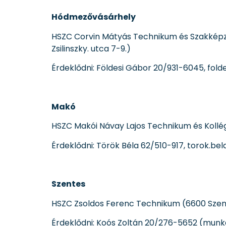
Hódmezővásárhely
HSZC Corvin Mátyás Technikum és Szakképz
Zsilinszky. utca 7-9.)
Érdeklődni: Földesi Gábor 20/931-6045, fold
Makó
HSZC Makói Návay Lajos Technikum és Kollé
Érdeklődni: Török Béla 62/510-917, torok.be
Szentes
HSZC Zsoldos Ferenc Technikum (6600 Szente
Érdeklődni: Koós Zoltán 20/276-5652 (mun