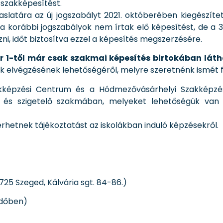
 szakképesítést.
slatára az új jogszabályt 2021. októberében kiegészíte
korábbi jogszabályok nem írtak elő képesítést, de a 3
ni, időt biztosítva ezzel a képesítés megszerzésére.
r 1-től már csak szakmai képesítés birtokában láth
elvégzésének lehetőségéről, melyre szeretnénk ismét felh
képzési Centrum és a Hódmezővásárhelyi Szakképzés
 és szigetelő szakmában, melyeket lehetőségük van a
rhetnek tájékoztatást az iskolákban induló képzésekről.
25 Szeged, Kálvária sgt. 84-86.)
időben)