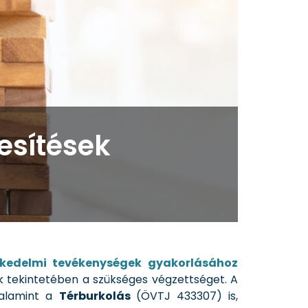
esítések
eskedelmi tevékenységek gyakorlásához
 tekintetében a szükséges végzettséget. A
valamint a
Térburkolás
(ÖVTJ 433307) is,