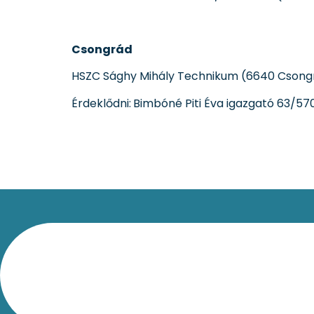
Csongrád
HSZC Sághy Mihály Technikum (6640 Csongr
Érdeklődni:
Bimbóné Piti Éva igazgató 63/5