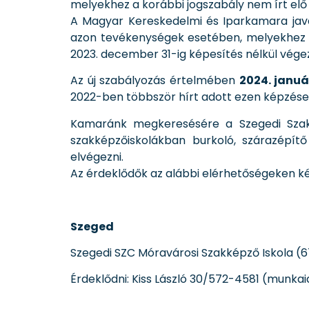
melyekhez a korábbi jogszabály nem írt elő
A Magyar Kereskedelmi és Iparkamara java
azon tevékenységek esetében, melyekhez a 
2023. december 31-ig képesítés nélkül végez
Az új szabályozás értelmében
2024. januá
2022-ben többször hírt adott ezen képzések 
Kamaránk megkeresésére a Szegedi Szak
szakképzőiskolákban burkoló, szárazépítő
elvégezni.
Az érdeklődők az alábbi elérhetőségeken ké
Szeged
Szegedi SZC Móravárosi Szakképző Iskola (67
Érdeklődni: Kiss László 30/572-4581 (munka