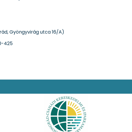
ád, Gyöngyvirág utca 16/A)
70-425