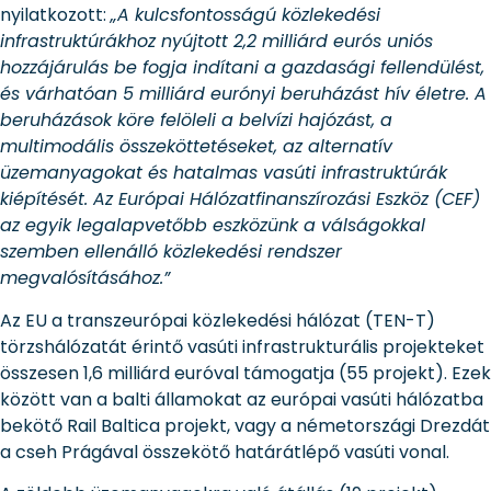
nyilatkozott:
„A kulcsfontosságú közlekedési
infrastruktúrákhoz nyújtott 2,2 milliárd eurós uniós
hozzájárulás be fogja indítani a gazdasági fellendülést,
és várhatóan 5 milliárd eurónyi beruházást hív életre. A
beruházások köre felöleli a belvízi hajózást, a
multimodális összeköttetéseket, az alternatív
üzemanyagokat és hatalmas vasúti infrastruktúrák
kiépítését. Az Európai Hálózatfinanszírozási Eszköz (CEF)
az egyik legalapvetőbb eszközünk a válságokkal
szemben ellenálló közlekedési rendszer
megvalósításához.”
Az EU a transzeurópai közlekedési hálózat (TEN-T)
törzshálózatát érintő vasúti infrastrukturális projekteket
összesen 1,6 milliárd euróval támogatja (55 projekt). Ezek
között van a balti államokat az európai vasúti hálózatba
bekötő Rail Baltica projekt, vagy a németországi Drezdát
a cseh Prágával összekötő határátlépő vasúti vonal.