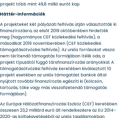
projekt több mint 49,8 millió eurót kap.
Háttér-információk
A projekteket két pályázati felhívás útján választották ki
finanszírozásra, az elsőt 2019 októberében hirdették
meg (hagyományos CEF közlekedési felhívás), a
másodikat 2019 novemberében (CEF közlekedési
támogatásötvözési felhívás). Az uniós forrásokat vissza
nem térítendő támogatás formájában ítélik oda, a
projekt típusától függő társfinanszírozási arányokkal. A
támogatásötvözési felhívás keretében kiválasztott 10
projekt esetében az uniós támogatást bankok által
nyújtott további finanszírozás egészíti ki (kölcsön,
tartozás, tőke vagy más visszafizetendő támogatás
formájában).
Az Európai Hálózatfinanszírozási Eszköz (CEF) keretében
összesen 23,2 milliárd euró áll rendelkezésre az EU 2014–
2020-as költségvetéséből az uniós tagállamokban