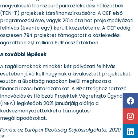
megvalósuló transzeurópai közlekedési hálózatbeli
(TEN-T) projektek társfinanszírozására. A CEF első
programozási éve, vagyis 2014 óta hat projektpályázati
felhívás (évente egy) került közzétételre. A CEF eddig
összesen 794 projektet támogatott a közlekedési
ágazatban 21,1 milliárd EUR összértékben.
A további lépések
A tagállamoknak mindkét két pályázati felhívás
esetében jóvá kell hagyniuk a kiválasztott projekteket,
ezután a Bizottság napokon belül meghozza a
finanszírozási határozatokat. A Bizottsághoz tartozó
Innovációs és Hálózati Projektek Végrehajtó Ügynökség
(INEA) legkésőbb 2021 januárjáig aláírja a
kedvezményezettekkel a támogatási
megállapodásokat.
Forrás: az Európai Bizottság Sajtószolgálata, 2020. július
16.