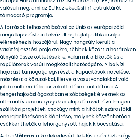
Európai Hálózatfinanszírozási Eszközön (CEF) keresztül
valósul meg, ami az EU közlekedési infrastruktúrát
támogató programja.
A források felhasználásával az Unió az európai zöld
megállapodásban felvázolt éghajlatpolitikai céljai
eléréséhez is hozzájárul. Nagy hangsúly került a
vasútfejlesztési projektekre, többek között a határokon
átnyúló összeköttetésekre, valamint a kikötők és a
repülőterek vasúti megközelíthetőségére. A belvízi
hajózást támogatja egyrészt a kapacitások növelése,
másrészt a közutakkal, illetve a vasútvonalakkal való
jobb multimodális összeköttetések kialakítása. A
tengerhajózási ágazatban elsőbbséget élveznek az
alternatív üzemanyagokon alapuló rövid távú tengeri
szállítási projektek, csakúgy mint a kikötők szárazföldi
energiaellátásának kiépítése, melynek köszönhetően
csökkenthetők a lehorgonyzott hajók kibocsátásai.
Adina
Vălean
, a közlekedésért felelős uniós biztos így