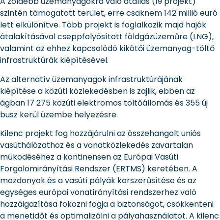
A zöldebb üzemanyagokra való átállás (19 projekt)
szintén támogatott terület, erre csaknem 142 millió euró
lett elkülönítve. Több projekt is foglalkozik majd hajók
átalakításával cseppfolyósított földgázüzeműre (LNG),
valamint az ehhez kapcsolódó kikötői üzemanyag-töltő
infrastruktúrák kiépítésével.
Az alternatív üzemanyagok infrastruktúrájának
kiépítése a közúti közlekedésben is zajlik, ebben az
ágban 17 275 közúti elektromos töltőállomás és 355 új
busz kerül üzembe helyezésre.
Kilenc projekt fog hozzájárulni az összehangolt uniós
vasúthálózathoz és a vonatközlekedés zavartalan
működéséhez a kontinensen az Európai Vasúti
Forgalomirányítási Rendszer (ERTMS) keretében. A
mozdonyok és a vasúti pályák korszerűsítése és az
egységes európai vonatirányítási rendszerhez való
hozzáigazítása fokozni fogja a biztonságot, csökkenteni
a menetidőt és optimalizálni a pályahasználatot. A kilenc