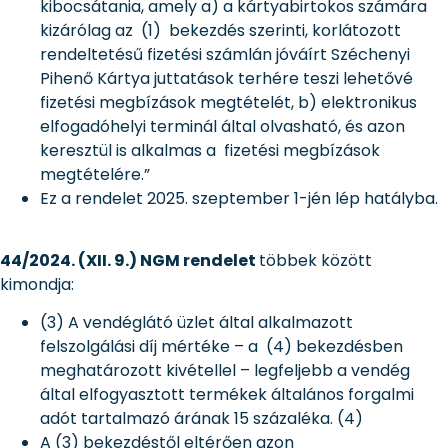
kibocsátania, amely a) a kártyabirtokos számára
kizárólag az (1) bekezdés szerinti, korlátozott
rendeltetésű fizetési számlán jóváírt Széchenyi
Pihenő Kártya juttatások terhére teszi lehetővé
fizetési megbízások megtételét, b) elektronikus
elfogadóhelyi terminál által olvasható, és azon
keresztül is alkalmas a fizetési megbízások
megtételére.”
Ez a rendelet 2025. szeptember 1-jén lép hatályba.
44/2024. (XII. 9.) NGM rendelet
többek között
kimondja:
(3) A vendéglátó üzlet által alkalmazott
felszolgálási díj mértéke – a (4) bekezdésben
meghatározott kivétellel – legfeljebb a vendég
által elfogyasztott termékek általános forgalmi
adót tartalmazó árának 15 százaléka. (4)
A (3) bekezdéstől eltérően azon