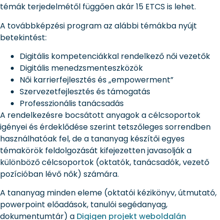
témák terjedelmétől függően akár 15 ETCS is lehet.
A továbbképzési program az alábbi témákba nyújt
betekintést:
Digitális kompetenciákkal rendelkező női vezetők
Digitális menedzsmenteszközök
Női karrierfejlesztés és „empowerment”
Szervezetfejlesztés és támogatás
Professzionális tanácsadás
A rendelkezésre bocsátott anyagok a célcsoportok
igényei és érdeklődése szerint tetszőleges sorrendben
használhatóak fel, de a tananyag készítői egyes
témakörök feldolgozását kifejezetten javasolják a
különböző célcsoportok (oktatók, tanácsadók, vezető
pozícióban lévő nők) számára.
A tananyag minden eleme (oktatói kézikönyv, útmutató,
powerpoint előadások, tanulói segédanyag,
dokumentumtár) a
Digigen projekt weboldalán