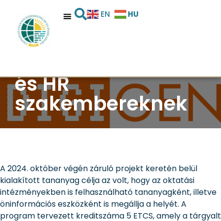
HU
EN
Továbbképzési
tananyag
pályatanácsadókna
és HR
szakembereknek
A 2024. október végén záruló projekt keretén belül
kialakított tananyag célja az volt, hogy az oktatási
intézményekben is felhasználható tananyagként, illetve
öninformációs eszközként is megállja a helyét. A
program tervezett kreditszáma 5 ETCS, amely a tárgyalt