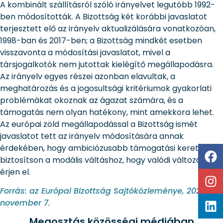
A kombinált szállításról szóló irányelvet legutóbb 1992-
ben módosították. A Bizottság két korábbi javaslatot
terjesztett elő az irányelv aktualizálására vonatkozóan,
1998-ban és 2017-ben; a Bizottság mindkét esetben
visszavonta a módosítási javaslatot, mivel a
társjogalkotók nem jutottak kielégítő megállapodásra.
Az irányelv egyes részei azonban elavultak, a
meghatározás és a jogosultsági kritériumok gyakorlati
problémákat okoznak az ágazat számára, és a
támogatás nem olyan hatékony, mint amekkora lehet.
Az európai zöld megállapodással a Bizottság ismét
javaslatot tett az irányelv módosítására annak
érdekében, hogy ambiciózusabb támogatási keretet
biztosítson a modális váltáshoz, hogy valódi változást
érjen el.
Forrás: az Európai Bizottság Sajtóközleménye, 2023.
november 7.
Megosztás közösségi médiában