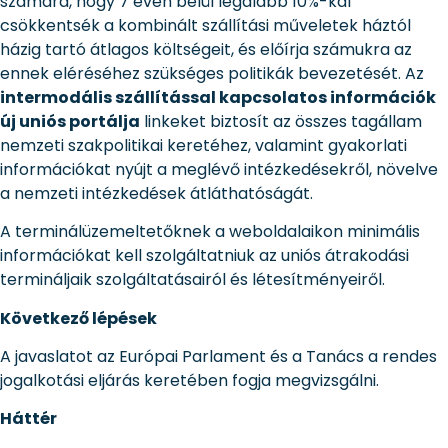
számára, hogy 7 éven belül legalább 10%-kal
csökkentsék a kombinált szállítási műveletek háztól
házig tartó átlagos költségeit, és előírja számukra az
ennek eléréséhez szükséges politikák bevezetését. Az
intermodális szállítással kapcsolatos információk
új uniós portálja
linkeket biztosít az összes tagállam
nemzeti szakpolitikai keretéhez, valamint gyakorlati
információkat nyújt a meglévő intézkedésekről, növelve
a nemzeti intézkedések átláthatóságát.
A terminálüzemeltetőknek a weboldalaikon minimális
információkat kell szolgáltatniuk az uniós átrakodási
termináljaik szolgáltatásairól és létesítményeiről.
Következő lépések
A javaslatot az Európai Parlament és a Tanács a rendes
jogalkotási eljárás keretében fogja megvizsgálni.
Háttér