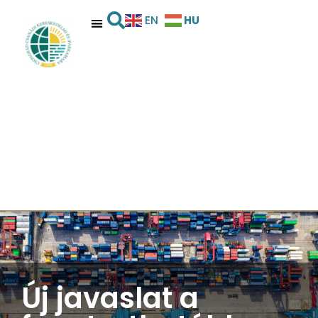
HU
EN
Új javaslat a