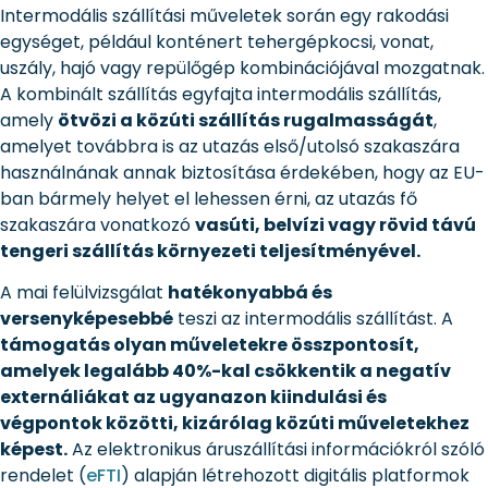
Intermodális szállítási műveletek során egy rakodási
egységet, például konténert tehergépkocsi, vonat,
uszály, hajó vagy repülőgép kombinációjával mozgatnak.
A kombinált szállítás egyfajta intermodális szállítás,
amely
ötvözi a közúti szállítás rugalmasságát
,
amelyet továbbra is az utazás első/utolsó szakaszára
használnának annak biztosítása érdekében, hogy az EU-
ban bármely helyet el lehessen érni, az utazás fő
szakaszára vonatkozó
vasúti, belvízi vagy rövid távú
tengeri szállítás környezeti teljesítményével.
A mai felülvizsgálat
hatékonyabbá és
versenyképesebbé
teszi az intermodális szállítást. A
támogatás olyan műveletekre összpontosít,
amelyek legalább 40%-kal csökkentik a negatív
externáliákat az ugyanazon kiindulási és
végpontok közötti, kizárólag közúti műveletekhez
képest.
Az elektronikus áruszállítási információkról szóló
rendelet (
eFTI
) alapján létrehozott digitális platformok