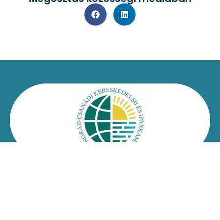
Kapcsolat
Impresszum
Jogi nyilatkozat
Adatvédelmi nyilatkozat
Facebook
Oldaltérkép
Csongrád-Csanádi Kereskedelmi és Iparkamara – @2026
Minden jog fenntartva!