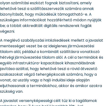
olyan számítási eszközt fognak biztosítani, amely
lehetővé teszi a szállításszervezők számára annak
bizonyítását, hogy működésük támogatható-e. A
szükséges információkat hozzáférhető módon nyújtják
be; a többit akkreditált digitális rendszerek fogják
végezni.
A meglévő szabályozási intézkedések mellett a javaslat
mentességet vezet be az ideiglenes járművezetési
tilalom alól, például a kombinált szállításra vonatkozó
hétvégi járművezetési tilalom alól. A cél a terminálok és
egyéb infrastruktúra-kapacitások kihasználásának
javítása azáltal, hogy lehetővé teszi a rövid átvezető
szakaszokat végző tehergépkocsik számára, hogy a
vonat, az uszály vagy a hajó indulási ideje alapján
eljuthassanak a terminálokhoz, akkor és amikor azokra
szükség van.
A javaslat versenyképességi célt tűz ki a tagállamok