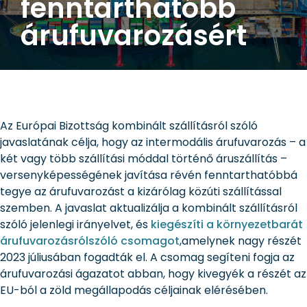
fenntarthatóbb
árufuvarozásért
Az Európai Bizottság kombinált szállításról szóló
javaslatának célja, hogy az intermodális árufuvarozás – a
két vagy több szállítási móddal történő áruszállítás –
versenyképességének javítása révén fenntarthatóbbá
tegye az árufuvarozást a kizárólag közúti szállítással
szemben. A javaslat aktualizálja a kombinált szállításról
szóló jelenlegi irányelvet, és
kiegészíti a környezetbarát
árufuvarozásrólszóló csomagot
,amelynek nagy részét
2023 júliusában fogadták el. A csomag segíteni fogja az
árufuvarozási ágazatot abban, hogy kivegyék a részét az
EU-ból a zöld megállapodás céljainak elérésében.