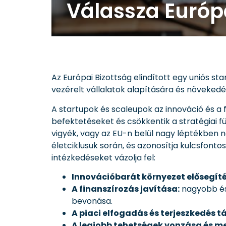
Válassza Európ
Az Európai Bizottság elindított egy uniós sta
vezérelt vállalatok alapítására és növekedé
A startupok és scaleupok az innováció és 
befektetéseket és csökkentik a stratégiai 
vigyék, vagy az EU-n belül nagy léptékben n
életciklusuk során, és azonosítja kulcsfont
intézkedéseket vázolja fel:
Innovációbarát környezet elősegíté
A finanszírozás javítása:
nagyobb és 
bevonása.
A piaci elfogadás és terjeszkedés 
A legjobb tehetségek vonzása és m