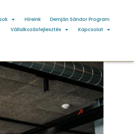
sok
Híreink
Demján Sándor Program
Vállalkozásfejlesztés
Kapcsolat