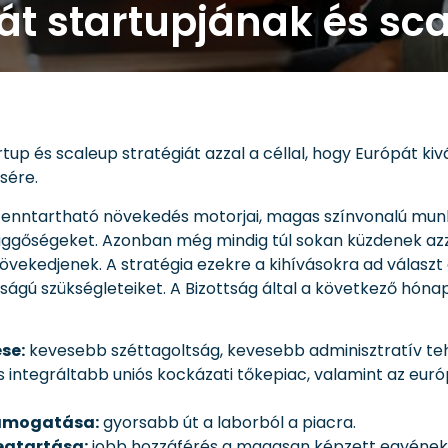
át startupjának és sc
rtup és scaleup stratégiát azzal a céllal, hogy Európát kiv
sére.
a fenntartható növekedés motorjai, magas színvonalú mu
függőségeket. Azonban még mindig túl sokan küzdenek azza
övekedjenek. A stratégia ezekre a kihívásokra ad választ 
osságú szükségleteiket. A Bizottság által a következő hó
se:
kevesebb széttagoltság, kevesebb adminisztratív te
integráltabb uniós kockázati tőkepiac, valamint az eur
támogatása:
gyorsabb út a laborból a piacra.
egtartása:
jobb hozzáférés a magasan képzett egyének