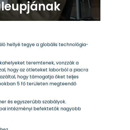
aleupjának
áló hellyé tegye a globális technológia-
nkahelyeket teremtenek, vonzzák a
l, hogy az ötleteket laborból a piacra
azáltal, hogy támogatja őket teljes
napokban 5 fő területen megteendő
her és egyszerűbb szabályok.
ópai intézményi befektetők nagyobb
hez.