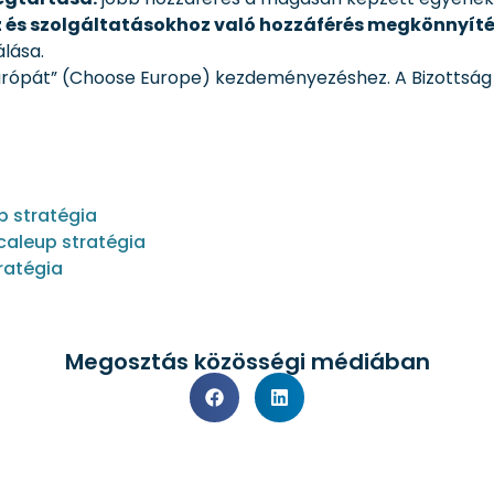
z és szolgáltatásokhoz való hozzáférés megkönnyíté
lása.
Európát” (Choose Europe) kezdeményezéshez. A Bizottság 2
p stratégia
caleup stratégia
ratégia
Megosztás közösségi médiában