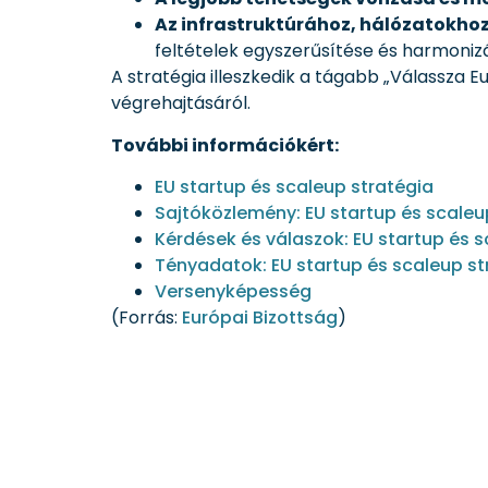
Az infrastruktúrához, hálózatokho
feltételek egyszerűsítése és harmonizá
A stratégia illeszkedik a tágabb „Válassza 
végrehajtásáról.
További információkért:
EU startup és scaleup stratégia
Sajtóközlemény: EU startup és scaleu
Kérdések és válaszok: EU startup és s
Tényadatok: EU startup és scaleup st
Versenyképesség
(Forrás:
Európai Bizottság
)