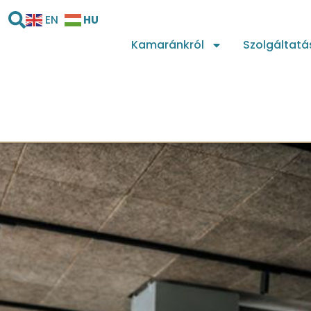
HU
EN
Kamaránkról
Szolgáltatá