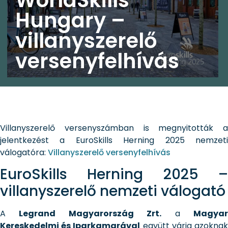
Hungary –
villanyszerelő
versenyfelhívás
Villanyszerelő versenyszámban is megnyitották a
jelentkezést a EuroSkills Herning 2025 nemzeti
válogatóra:
Villanyszerelő versenyfelhívás
EuroSkills Herning 2025 –
villanyszerelő nemzeti válogató
A
Legrand Magyarország Zrt.
a
Magya
Kereskedelmi és Iparkamarával
együtt várja azokna