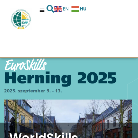
HU
EN
WorldSkills