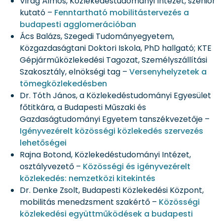
Virág Álmos, Közlekedéstudományi Intézet, szenior
kutató –
Fenntartható mobilitástervezés a
budapesti agglomerációban
Ács Balázs, Szegedi Tudományegyetem,
Közgazdaságtani Doktori Iskola, PhD hallgató; KTE
Gépjárműközlekedési Tagozat, Személyszállítási
Szakosztály, elnökségi tag –
Versenyhelyzetek a
tömegközlekedésben
Dr. Tóth János, a Közlekedéstudományi Egyesület
főtitkára, a Budapesti Műszaki és
Gazdaságtudományi Egyetem tanszékvezetője –
Igényvezérelt közösségi közlekedés szervezés
lehetőségei
Rajna Botond, Közlekedéstudományi Intézet,
osztályvezető –
Közösségi és igényvezérelt
közlekedés: nemzetközi kitekintés
Dr. Denke Zsolt, Budapesti Közlekedési Központ,
mobilitás menedzsment szakértő –
Közösségi
közlekedési együttműködések a budapesti