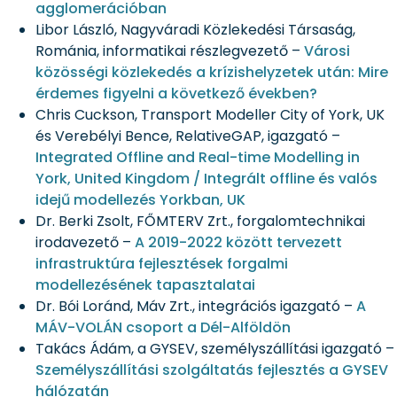
agglomerációban
Libor László, Nagyváradi Közlekedési Társaság,
Románia, informatikai részlegvezető –
Városi
közösségi közlekedés a krízishelyzetek után: Mire
érdemes figyelni a következő években?
Chris Cuckson, Transport Modeller City of York, UK
és Verebélyi Bence, RelativeGAP, igazgató –
Integrated Offline and Real-time Modelling in
York, United Kingdom / Integrált offline és valós
idejű modellezés Yorkban, UK
Dr. Berki Zsolt, FŐMTERV Zrt., forgalomtechnikai
irodavezető –
A 2019-2022 között tervezett
infrastruktúra fejlesztések forgalmi
modellezésének tapasztalatai
Dr. Bói Loránd, Máv Zrt., integrációs igazgató –
A
MÁV-VOLÁN csoport a Dél-Alföldön
Takács Ádám, a GYSEV, személyszállítási igazgató –
Személyszállítási szolgáltatás fejlesztés a GYSEV
hálózatán