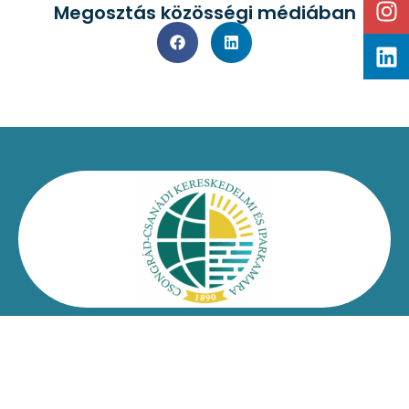
Megosztás közösségi médiában
Kapcsolat
Impresszum
Jogi nyilatkozat
Adatvédelmi nyilatkozat
Facebook
Oldaltérkép
Csongrád-Csanádi Kereskedelmi és Iparkamara – @2026
Minden jog fenntartva!