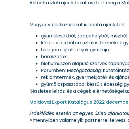
Aktuális üzleti ajánlatokat osztott meg a 
Magyar vállalkozásokat is érintő ajánlatok:
gyümülcsökből, zabpehelyből, mézből 
kárpitos és bútorasztalos termékek gy
hidegen sajtolt olajok gyártója
borászatok
biohumuszon alapuló szerves tápanyag 
Porumbeni Mezőgazdasági Kutatóintéze
reklámtermék, gyermekjáték és ajándé
gyümölcspasztából készült édesség gy
Részletes leírás, és a cégek elérhetőségei
Moldovai Export Katalógus 2022 decembe
Érdeklődés esetén az egyes üzleti ajánlatokn
Amennyiben valamelyik partnerrel felveszi a