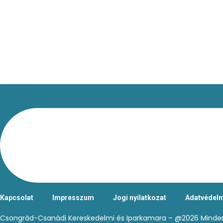
Kapcsolat
Impresszum
Jogi nyilatkozat
Adatvédelm
Csongrád-Csanádi Kereskedelmi és Iparkamara – @2026 Minden