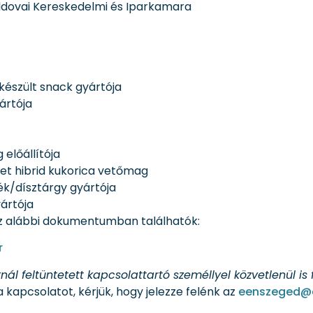
Moldovai Kereskedelmi és Iparkamara
készült snack gyártója
ártója
előállítója
t hibrid kukorica vetőmag
k/dísztárgy gyártója
ártója
 az alábbi dokumentumban találhatók:
r
ál feltüntetett kapcsolattartó személlyel közvetlenül is 
 kapcsolatot, kérjük, hogy jelezze felénk az
eenszeged@