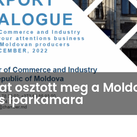
kat osztott meg a Mold
és Iparkamara