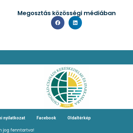
Megosztás közösségi médiában
i nyilatkozat
Facebook
Oldaltérkép
 jog fenntartva!